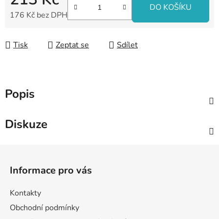
DO KOŠÍKU
176 Kč bez DPH
Měrná cena:
Tisk
Zeptat se
Sdílet
Popis
Diskuze
Z
á
Informace pro vás
p
a
Kontakty
t
Obchodní podmínky
í