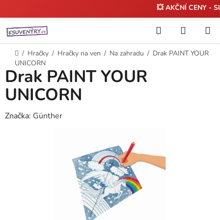
💥 AKČNÍ CENY - S
Přejít
Hledat
NÁKUP
na
KOŠÍK
obsah
Domů
/
Hračky
/
Hračky na ven
/
Na zahradu
/
Drak PAINT YOUR
UNICORN
Drak PAINT YOUR
UNICORN
Značka:
Günther