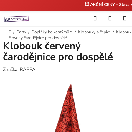
💥 AKČNÍ CENY - Sleva
Přejít
Hledat
NÁKUP
na
KOŠÍK
obsah
Domů
/
Party
/
Doplňky ke kostýmům
/
Klobouky a čepice
/
Klobouk
červený čarodějnice pro dospělé
Klobouk červený
čarodějnice pro dospělé
Značka:
RAPPA