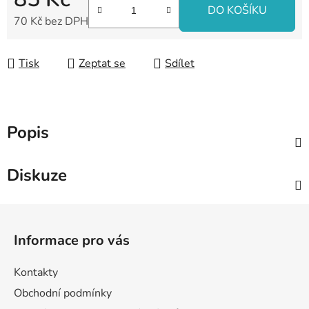
DO KOŠÍKU
70 Kč bez DPH
Měrná cena:
Tisk
Zeptat se
Sdílet
Popis
Diskuze
Z
á
Informace pro vás
p
a
Kontakty
t
Obchodní podmínky
í