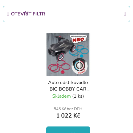
z
e
OTEVŘÍT FILTR
n
í
V
p
ý
r
p
o
i
d
s
u
p
k
r
t
Auto odstrkovadlo
o
ů
BIG BOBBY CAR
d
NEO antracitové
Skladem
(1 ks)
u
k
845 Kč bez DPH
1 022 Kč
t
ů