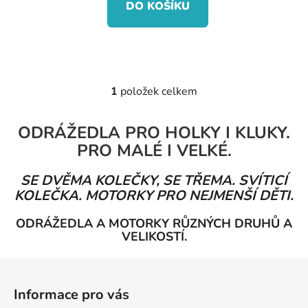
DO KOŠÍKU
1
položek celkem
O
v
l
ODRÁŽEDLA PRO HOLKY I KLUKY.
á
PRO MALÉ I VELKÉ.
d
a
SE DVĚMA KOLEČKY, SE TŘEMA. SVÍTICÍ
c
KOLEČKA. MOTORKY PRO NEJMENŠÍ DĚTI.
í
p
ODRÁŽEDLA A MOTORKY RŮZNÝCH DRUHŮ A
r
VELIKOSTÍ.
v
k
Z
y
á
Informace pro vás
v
p