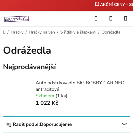
💥 AKČNÍ CENY - S
Přejít
Hledat
NÁKUP
na
KOŠÍK
obsah
Domů
/
Hračky
/
Hračky na ven
/
S řidítky a šlapkami
/
Odrážedla
Odrážedla
Nejprodávanější
Auto odstrkovadlo BIG BOBBY CAR NEO
antracitové
Skladem
(1 ks)
1 022 Kč
Ř
Řadit podle:
Doporučujeme
a