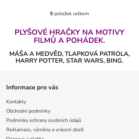
5
položek celkem
O
v
l
PLYŠOVÉ HRAČKY NA MOTIVY
á
FILMŮ A POHÁDEK.
d
a
MÁŠA A MEDVĚD, TLAPKOVÁ PATROLA,
c
HARRY POTTER, STAR WARS, BING.
í
p
Z
r
á
v
Informace pro vás
p
k
a
y
Kontakty
v
t
Obchodní podmínky
ý
í
p
Podmínky ochrany osobních údajů
i
Reklamace, výměny a vrácení zboží
s
Doprava a platba