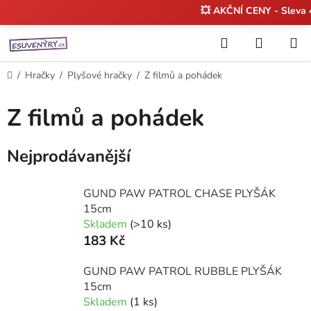
💥 AKČNÍ CENY - Sleva
Přejít
Hledat
NÁKUP
na
KOŠÍK
obsah
Domů
/
Hračky
/
Plyšové hračky
/
Z filmů a pohádek
Z filmů a pohádek
Nejprodávanější
GUND PAW PATROL CHASE PLYŠÁK
15cm
Skladem
(>10 ks)
183 Kč
GUND PAW PATROL RUBBLE PLYŠÁK
15cm
Skladem
(1 ks)