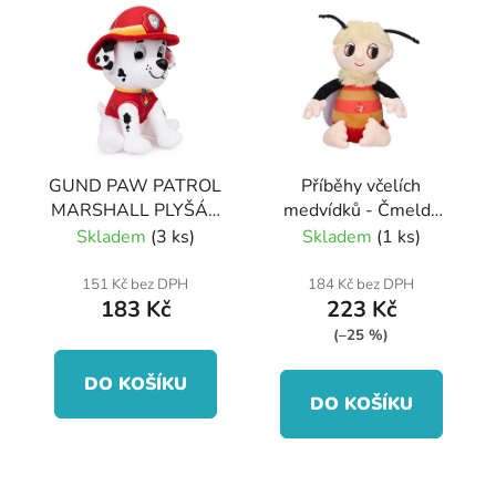
GUND PAW PATROL
Příběhy včelích
MARSHALL PLYŠÁK
medvídků - Čmelda
15cm
plyšový zpívající 26cm
Skladem
(3 ks)
Skladem
(1 ks)
151 Kč bez DPH
184 Kč bez DPH
183 Kč
223 Kč
(–25 %)
DO KOŠÍKU
DO KOŠÍKU