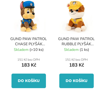
ý
r
p
o
i
d
s
u
p
k
r
t
GUND PAW PATROL
GUND PAW PATROL
o
ů
CHASE PLYŠÁK
RUBBLE PLYŠÁK
d
15cm
15cm
Skladem
(>10 ks)
Skladem
(1 ks)
u
k
151 Kč bez DPH
151 Kč bez DPH
183 Kč
183 Kč
t
ů
DO KOŠÍKU
DO KOŠÍKU