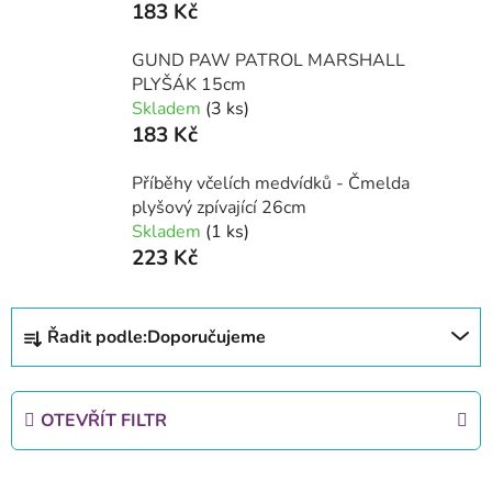
183 Kč
GUND PAW PATROL MARSHALL
PLYŠÁK 15cm
Skladem
(3 ks)
183 Kč
Příběhy včelích medvídků - Čmelda
plyšový zpívající 26cm
Skladem
(1 ks)
223 Kč
Ř
Řadit podle:
Doporučujeme
a
z
e
OTEVŘÍT FILTR
n
í
V
p