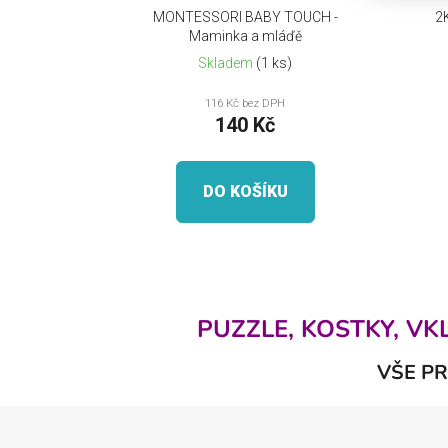
d
MONTESSORI BABY TOUCH -
2
u
Maminka a mláďě
k
Skladem
(1 ks)
t
116 Kč bez DPH
ů
140 Kč
DO KOŠÍKU
PUZZLE, KOSTKY, V
VŠE PR
Z