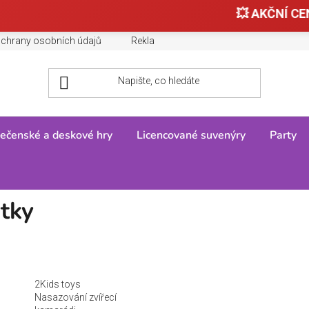
💥 AKČNÍ CEN
chrany osobních údajů
Reklamace, výměny a vrácení zboží
ečenské a deskové hry
Licencované suvenýry
Party
stky
2Kids toys
Nasazování zvířecí