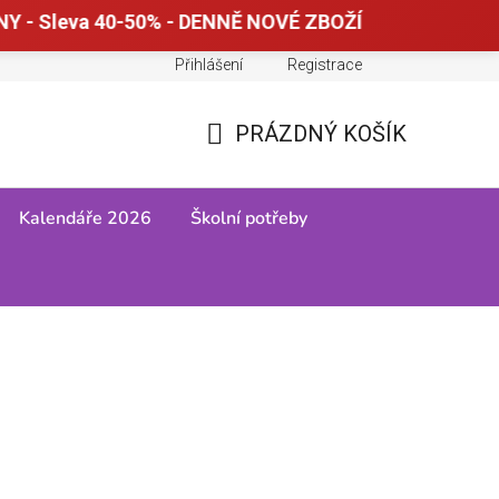
Y - Sleva 40-50% - DENNĚ NOVÉ ZBOŽÍ
Přihlášení
Registrace
Doprava a platba
Tabulky velikostí
PRÁZDNÝ KOŠÍK
NÁKUPNÍ
KOŠÍK
Kalendáře 2026
Školní potřeby