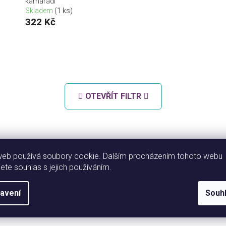
kamarádi
Skladem
(1 ks)
322 Kč
OTEVŘÍT FILTR
web používá soubory cookie. Dalším procházením tohoto webu
jete souhlas s jejich používáním.
avení
Souh