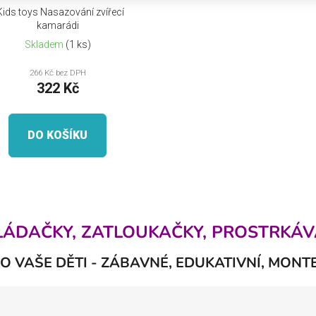
Kids toys Nasazování zvířecí
kamarádi
Skladem
(1 ks)
266 Kč bez DPH
322 Kč
DO KOŠÍKU
O
v
KLÁDAČKY, ZATLOUKAČKY, PROSTRKÁV
l
á
O VAŠE DĚTI - ZÁBAVNÉ, EDUKATIVNÍ, MONT
d
a
c
í