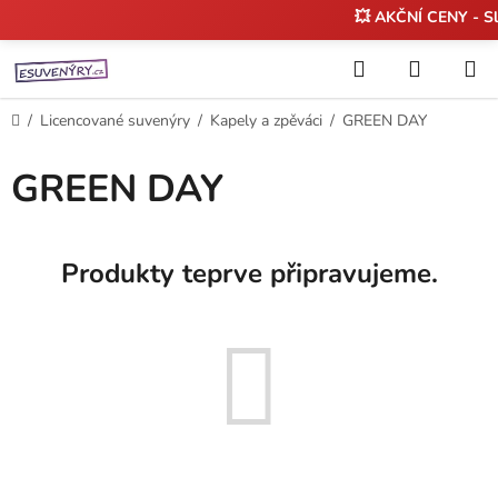
💥 AKČNÍ CENY - S
Přejít
Hledat
NÁKUP
na
KOŠÍK
obsah
Domů
/
Licencované suvenýry
/
Kapely a zpěváci
/
GREEN DAY
GREEN DAY
Produkty teprve připravujeme.