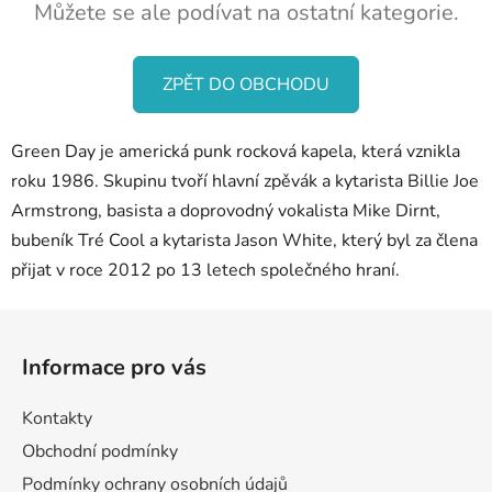
Můžete se ale podívat na ostatní kategorie.
ZPĚT DO OBCHODU
Green Day je americká punk rocková kapela, která vznikla
roku 1986. Skupinu tvoří hlavní zpěvák a kytarista Billie Joe
Armstrong, basista a doprovodný vokalista Mike Dirnt,
bubeník Tré Cool a kytarista Jason White, který byl za člena
přijat v roce 2012 po 13 letech společného hraní.
Z
á
Informace pro vás
p
a
Kontakty
t
Obchodní podmínky
í
Podmínky ochrany osobních údajů