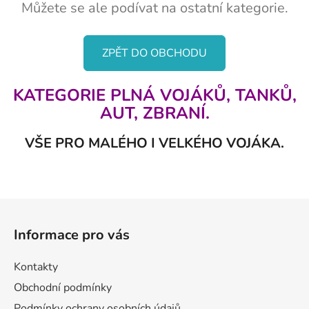
Můžete se ale podívat na ostatní kategorie.
ZPĚT DO OBCHODU
KATEGORIE PLNÁ VOJÁKŮ, TANKŮ,
AUT, ZBRANÍ.
VŠE PRO MALÉHO I VELKÉHO VOJÁKA.
Z
á
Informace pro vás
p
a
Kontakty
t
Obchodní podmínky
í
Podmínky ochrany osobních údajů