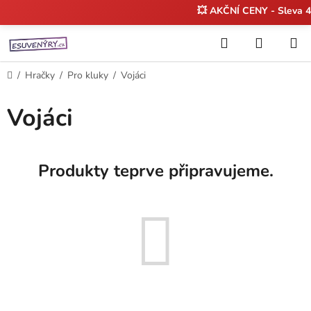
💥 AKČNÍ CENY - Sleva
Přejít
Hledat
NÁKUP
na
KOŠÍK
obsah
Domů
/
Hračky
/
Pro kluky
/
Vojáci
Vojáci
Produkty teprve připravujeme.