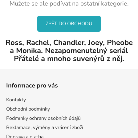
Můžete se ale podívat na ostatní kategorie.
ZPĚT DO OBCHODU
Ross, Rachel, Chandler, Joey, Pheobe
a Monika. Nezapomenutelný seriál
Přátelé a mnoho suvenýrů z něj.
Z
á
Informace pro vás
p
a
Kontakty
t
Obchodní podmínky
í
Podmínky ochrany osobních údajů
Reklamace, výměny a vrácení zboží
Doprava a platba