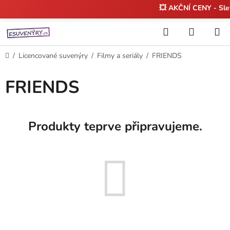
💥 AKČNÍ CENY - Sl
Přejít
Hledat
NÁKUP
na
KOŠÍK
obsah
Domů
/
Licencované suvenýry
/
Filmy a seriály
/
FRIENDS
FRIENDS
Produkty teprve připravujeme.