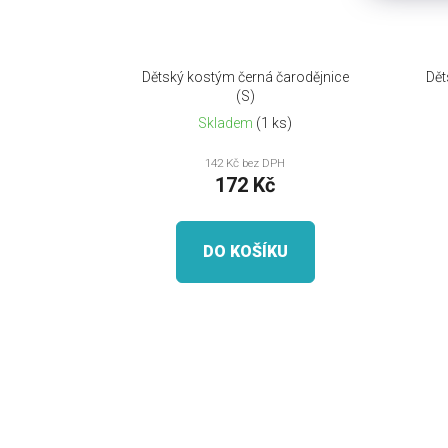
Dětský kostým černá čarodějnice
Dět
(S)
Skladem
(1 ks)
142 Kč bez DPH
172 Kč
DO KOŠÍKU