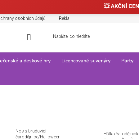
💥 AKČNÍ CENY 
chrany osobních údajů
Reklamace, výměny a vrácení zboží
ečenské a deskové hry
Licencované suvenýry
Party
Nos s bradavicí
Hůlka čarodějnick
čarodějnice/Halloween