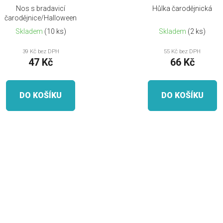
Nos s bradavicí
Hůlka čarodějnická
čarodějnice/Halloween
Skladem
(10 ks)
Skladem
(2 ks)
39 Kč bez DPH
55 Kč bez DPH
47 Kč
66 Kč
DO KOŠÍKU
DO KOŠÍKU