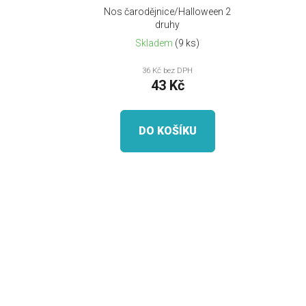
d
Nos čarodějnice/Halloween 2
u
druhy
k
Skladem
(9 ks)
t
36 Kč bez DPH
ů
43 Kč
DO KOŠÍKU