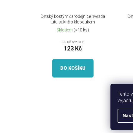
Dětský kostým čarodějnice hvězda
Dě
tutu sukně s kloboukem
Skladem
(>10 ks)
102 Kč bez DPH
123 Kč
DO KOŠÍKU
Tento 
vyjadřu
Nast