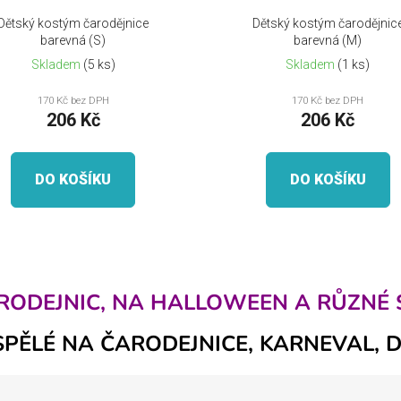
Dětský kostým čarodějnice
Dětský kostým čarodějnic
barevná (S)
barevná (M)
Skladem
(5 ks)
Skladem
(1 ks)
170 Kč bez DPH
170 Kč bez DPH
206 Kč
206 Kč
DO KOŠÍKU
DO KOŠÍKU
O
v
ODEJNIC, NA HALLOWEEN A RŮZNÉ 
l
á
SPĚLÉ NA ČARODEJNICE, KARNEVAL, 
d
a
c