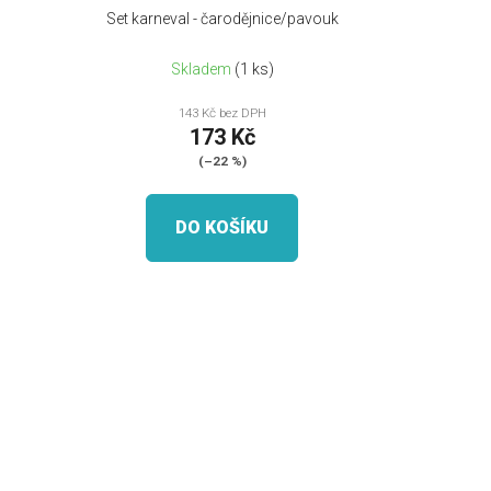
Set karneval - čarodějnice/pavouk
Skladem
(1 ks)
143 Kč bez DPH
173 Kč
(–22 %)
DO KOŠÍKU