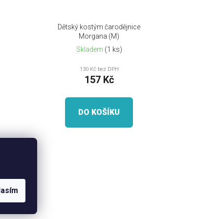
Dětský kostým čarodějnice
Morgana (M)
Skladem
(1 ks)
130 Kč bez DPH
157 Kč
DO KOŠÍKU
lasím