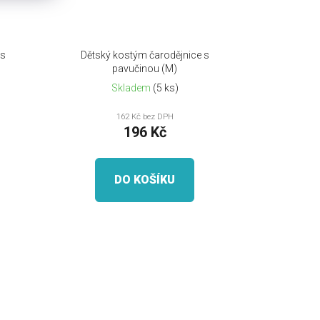
 s
Dětský kostým čarodějnice s
pavučinou (M)
Skladem
(5 ks)
162 Kč bez DPH
196 Kč
DO KOŠÍKU