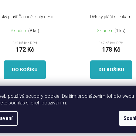
tský plášť Čaroděj zlatý dekor
Dětský plášť s lebkami
Skladem
(8 ks)
Skladem
(1 ks)
142 Kč bez DPH
147 Kč bez DPH
172 Kč
178 Kč
DO KOŠÍKU
DO KOŠÍKU
web používá soubory cookie. Dalším procházením tohoto webu
jete souhlas s jejich používáním.
avení
Souh