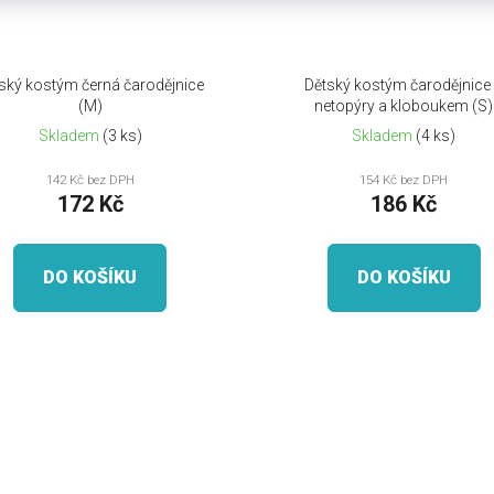
ský kostým černá čarodějnice
Dětský kostým čarodějnice
(M)
netopýry a kloboukem (S)
Skladem
(3 ks)
Skladem
(4 ks)
142 Kč bez DPH
154 Kč bez DPH
172 Kč
186 Kč
DO KOŠÍKU
DO KOŠÍKU