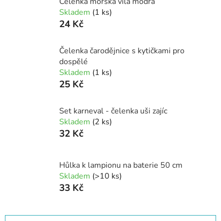
Čelenka mořská víla modrá
Skladem
(1 ks)
24 Kč
Čelenka čarodějnice s kytičkami pro
dospělé
Skladem
(1 ks)
25 Kč
Set karneval - čelenka uši zajíc
Skladem
(2 ks)
32 Kč
Hůlka k lampionu na baterie 50 cm
Skladem
(>10 ks)
33 Kč
Ř