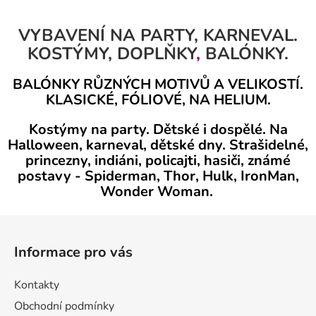
v
l
VYBAVENÍ NA PARTY, KARNEVAL.
á
KOSTÝMY,
DOPLŇKY
,
BALÓNKY.
d
a
BALÓNKY RŮZNÝCH MOTIVŮ A VELIKOSTÍ.
c
KLASICKÉ, FÓLIOVÉ, NA HELIUM.
í
p
Kostýmy na party. Dětské i dospělé. Na
r
Halloween, karneval, dětské dny. Strašidelné,
v
princezny, indiáni, policajti, hasiči, známé
k
postavy - Spiderman, Thor, Hulk, IronMan,
y
Wonder Woman.
v
ý
Z
p
á
i
Informace pro vás
p
s
a
u
Kontakty
t
Obchodní podmínky
í