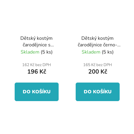
Dětský kostým
Dětský kostým
čarodějnice s
čarodějnice černo-
pavučinou (M)
zlatá (S)
Skladem
(5 ks)
Skladem
(5 ks)
162 Kč bez DPH
165 Kč bez DPH
196 Kč
200 Kč
DO KOŠÍKU
DO KOŠÍKU