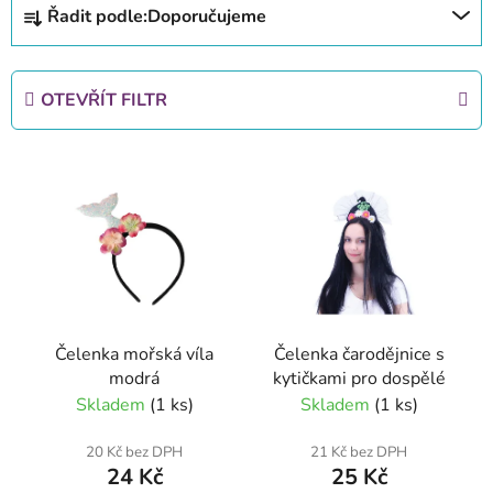
Řadit podle:
Doporučujeme
a
z
e
OTEVŘÍT FILTR
n
í
V
p
ý
r
p
o
i
d
s
u
p
k
r
t
Čelenka mořská víla
Čelenka čarodějnice s
o
ů
modrá
kytičkami pro dospělé
d
Skladem
(1 ks)
Skladem
(1 ks)
u
k
20 Kč bez DPH
21 Kč bez DPH
24 Kč
25 Kč
t