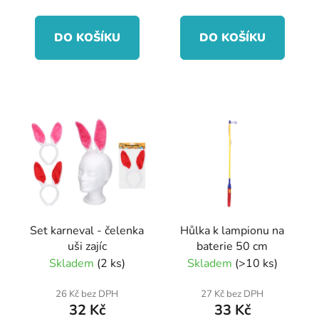
ů
DO KOŠÍKU
DO KOŠÍKU
Set karneval - čelenka
Hůlka k lampionu na
uši zajíc
baterie 50 cm
Skladem
(2 ks)
Skladem
(>10 ks)
26 Kč bez DPH
27 Kč bez DPH
32 Kč
33 Kč