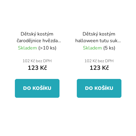
Dětský kostým
Dětský kostým
čarodějnice hvězda
halloween tutu sukně
tutu sukně s
s čelenkou
Skladem
(>10 ks)
Skladem
(5 ks)
kloboukem
102 Kč bez DPH
102 Kč bez DPH
123 Kč
123 Kč
DO KOŠÍKU
DO KOŠÍKU