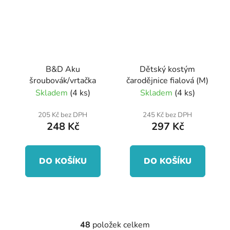
B&D Aku
Dětský kostým
šroubovák/vrtačka
čarodějnice fialová (M)
Skladem
(4 ks)
Skladem
(4 ks)
205 Kč bez DPH
245 Kč bez DPH
248 Kč
297 Kč
DO KOŠÍKU
DO KOŠÍKU
48
položek celkem
O