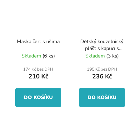
Maska čert s ušima
Dětský kouzelnický
plášt s kapucí s
kravatou a brýlemi
Skladem
(6 ks)
Skladem
(3 ks)
174 Kč bez DPH
195 Kč bez DPH
210 Kč
236 Kč
DO KOŠÍKU
DO KOŠÍKU