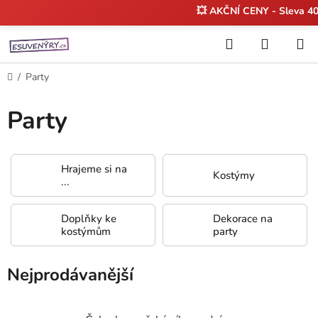
💥 AKČNÍ CENY - Sleva 40
Přejít
Hledat
NÁKUP
na
KOŠÍK
obsah
Domů
/
Party
Party
Hrajeme si na
Kostýmy
...
Doplňky ke
Dekorace na
kostýmům
party
Nejprodávanější