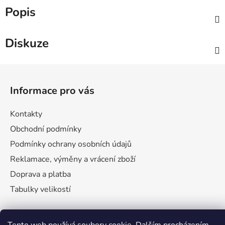
Popis
Diskuze
Z
á
Informace pro vás
p
a
Kontakty
t
Obchodní podmínky
í
Podmínky ochrany osobních údajů
Reklamace, výměny a vrácení zboží
Doprava a platba
Tabulky velikostí