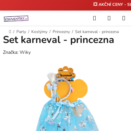
💥 AKČNÍ CENY - S
Přejít
Hledat
NÁKUP
na
KOŠÍK
obsah
Domů
/
Party
/
Kostýmy
/
Princezny
/
Set karneval - princezna
Set karneval - princezna
Značka:
Wiky