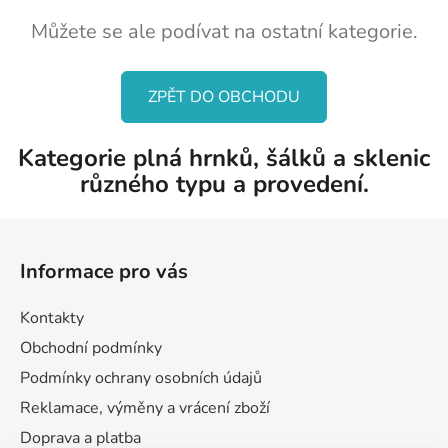
Můžete se ale podívat na ostatní kategorie.
ZPĚT DO OBCHODU
Kategorie plná hrnků, šálků a sklenic
různého typu a provedení.
Z
á
Informace pro vás
p
a
Kontakty
t
Obchodní podmínky
í
Podmínky ochrany osobních údajů
Reklamace, výměny a vrácení zboží
Doprava a platba