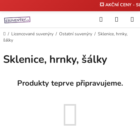
💥 AKČNÍ CENY - S
Přejít
Hledat
NÁKUP
na
KOŠÍK
obsah
Domů
/
Licencované suvenýry
/
Ostatní suvenýry
/
Sklenice, hrnky,
šálky
Sklenice, hrnky, šálky
Produkty teprve připravujeme.