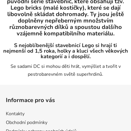
původní série stavebnic, které obsahují tzv.
Lego bricks (malé kostičky), které se dají
libovolně skládat dohromady. Ty jsou ještě
doplněny nepřeberným množstvím
různobarevných dílků a spoustou dalšího
vzájemně kompatibilního materiálu.
S nejoblíbenější stavebnicí Lego si hrají ti
nejmenší od 1,5 roka, holky a kluci všech věkových
kategorií a i dospělí.
Se sadami DC si mohou děti hrát, vymýšlet a tvořit v
pestrobarevném světě superhrdinů.
Z
á
Informace pro vás
p
a
Kontakty
t
Obchodní podmínky
í