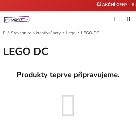
💥 AKČNÍ CENY - S
Přejít
Hledat
NÁKUP
na
KOŠÍK
obsah
Domů
/
Stavebnice a kreativní sety
/
Lego
/
LEGO DC
LEGO DC
Produkty teprve připravujeme.