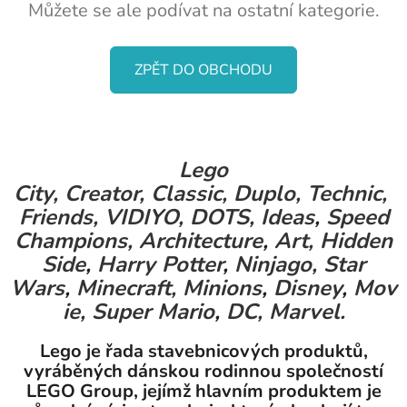
Můžete se ale podívat na ostatní kategorie.
ZPĚT DO OBCHODU
Lego
City,
Creator,
Classic,
Duplo,
Technic,
Friends,
VIDIYO,
DOTS,
Ideas
,
Speed
Champions,
Architecture
,
Art,
Hidden
Side
,
Harry Potter
,
Ninjago,
Star
Wars
,
Minecraft,
Minions
,
Disney
,
Mov
ie,
Super Mario
,
DC,
Marvel.
Lego je řada stavebnicových produktů,
vyráběných dánskou rodinnou společností
LEGO Group, jejímž hlavním produktem je