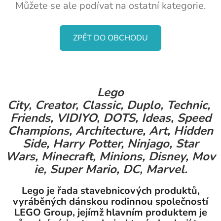
Můžete se ale podívat na ostatní kategorie.
ZPĚT DO OBCHODU
Lego
City,
Creator,
Classic,
Duplo,
Technic,
Friends,
VIDIYO,
DOTS,
Ideas
,
Speed
Champions,
Architecture
,
Art,
Hidden
Side
,
Harry Potter
,
Ninjago,
Star
Wars
,
Minecraft,
Minions
,
Disney
,
Mov
ie,
Super Mario
,
DC,
Marvel.
Lego je řada stavebnicových produktů,
vyráběných dánskou rodinnou společností
LEGO Group, jejímž hlavním produktem je