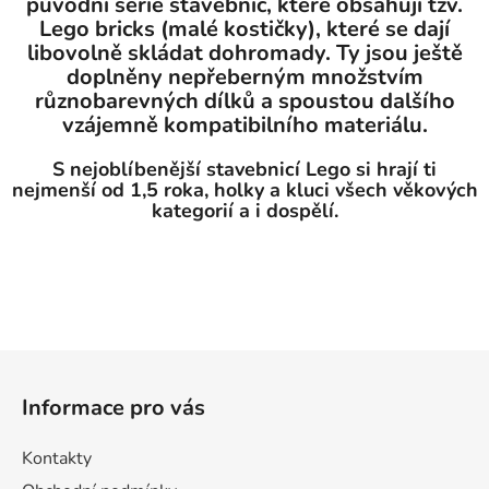
původní série stavebnic, které obsahují tzv.
Lego bricks (malé kostičky), které se dají
libovolně skládat dohromady. Ty jsou ještě
doplněny nepřeberným množstvím
různobarevných dílků a spoustou dalšího
vzájemně kompatibilního materiálu.
S nejoblíbenější stavebnicí Lego si hrají ti
nejmenší od 1,5 roka, holky a kluci všech věkových
kategorií a i dospělí.
Z
á
Informace pro vás
p
a
Kontakty
t