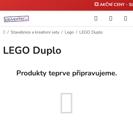
💥 AKČNÍ CENY - S
Přejít
Hledat
NÁKUP
na
KOŠÍK
obsah
Domů
/
Stavebnice a kreativní sety
/
Lego
/
LEGO Duplo
LEGO Duplo
Produkty teprve připravujeme.