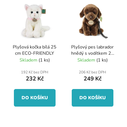
Plyšová kočka bílá 25
Plyšový pes labrador
cm ECO-FRIENDLY
hnědý s vodítkem 25
cm ECO-FRIENDLY
Skladem
(1 ks)
Skladem
(1 ks)
192 Kč bez DPH
206 Kč bez DPH
232 Kč
249 Kč
DO KOŠÍKU
DO KOŠÍKU