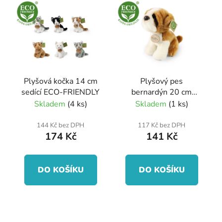
ý
r
p
o
i
d
s
u
p
k
r
t
Plyšová kočka 14 cm
Plyšový pes
o
ů
sedící ECO-FRIENDLY
bernardýn 20 cm
d
ECO-FRIENDLY
Skladem
(4 ks)
Skladem
(1 ks)
u
k
144 Kč bez DPH
117 Kč bez DPH
174 Kč
141 Kč
t
ů
DO KOŠÍKU
DO KOŠÍKU