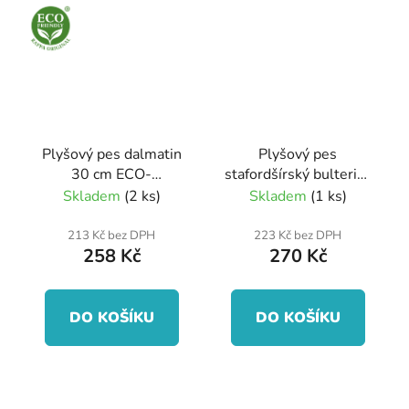
Plyšový pes dalmatin
Plyšový pes
30 cm ECO-
stafordšírský bulteriér
FRIENDLY
šedý 30 cm ECO-
Skladem
(2 ks)
Skladem
(1 ks)
FRIENDLY
213 Kč bez DPH
223 Kč bez DPH
258 Kč
270 Kč
DO KOŠÍKU
DO KOŠÍKU