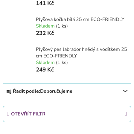
141 Kč
Plyšová kočka bílá 25 cm ECO-FRIENDLY
Skladem
(1 ks)
232 Kč
Plyšový pes labrador hnědý s vodítkem 25
cm ECO-FRIENDLY
Skladem
(1 ks)
249 Kč
Ř
Řadit podle:
Doporučujeme
a
z
e
OTEVŘÍT FILTR
n
í
V
p