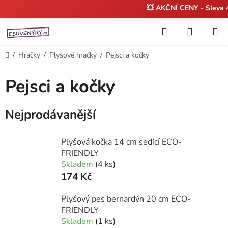
💥 AKČNÍ CENY - Sleva
Přejít
Hledat
NÁKUP
na
KOŠÍK
obsah
Domů
/
Hračky
/
Plyšové hračky
/
Pejsci a kočky
Pejsci a kočky
Nejprodávanější
Plyšová kočka 14 cm sedící ECO-
FRIENDLY
Skladem
(4 ks)
174 Kč
Plyšový pes bernardýn 20 cm ECO-
FRIENDLY
Skladem
(1 ks)