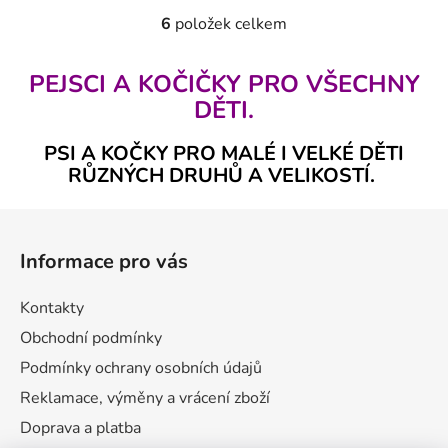
6
položek celkem
O
v
l
PEJSCI A KOČIČKY PRO VŠECHNY
á
DĚTI.
d
a
PSI A KOČKY PRO MALÉ I VELKÉ DĚTI
c
RŮZNÝCH DRUHŮ A VELIKOSTÍ.
í
p
Z
r
á
v
Informace pro vás
p
k
a
y
Kontakty
v
t
Obchodní podmínky
ý
í
p
Podmínky ochrany osobních údajů
i
Reklamace, výměny a vrácení zboží
s
u
Doprava a platba