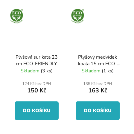
Plyšová surikata 23
Plyšový medvídek
cm ECO-FRIENDLY
koala 15 cm ECO-
FRIENDLY
Skladem
(3 ks)
Skladem
(1 ks)
124 Kč bez DPH
135 Kč bez DPH
150 Kč
163 Kč
DO KOŠÍKU
DO KOŠÍKU