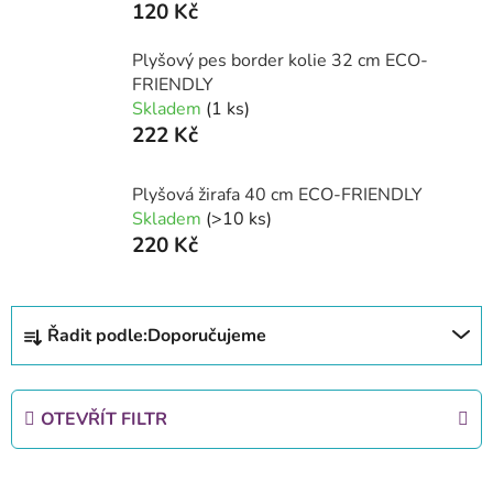
120 Kč
Plyšový pes border kolie 32 cm ECO-
FRIENDLY
Skladem
(1 ks)
222 Kč
Plyšová žirafa 40 cm ECO-FRIENDLY
Skladem
(>10 ks)
220 Kč
Ř
Řadit podle:
Doporučujeme
a
z
e
OTEVŘÍT FILTR
n
í
V
p