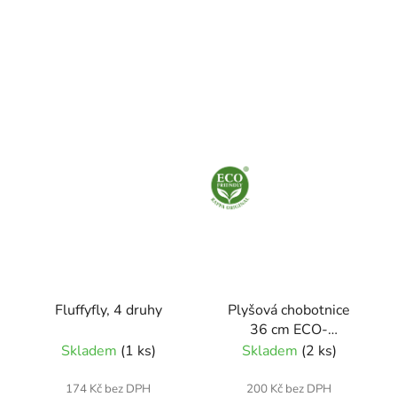
Fluffyfly, 4 druhy
Plyšová chobotnice
36 cm ECO-
FRIENDLY
Skladem
(1 ks)
Skladem
(2 ks)
174 Kč bez DPH
200 Kč bez DPH