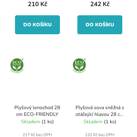
210 Kč
242 Kč
DO KOŠÍKU
DO KOŠÍKU
Plyšový lenochod 28
Plyšová sova sněžná s
cm ECO-FRIENDLY
otáčející hlavou 28 cm
ECO-FRIENDLY
Skladem
(1 ks)
Skladem
(1 ks)
217 Kč bez DPH
232 Kč bez DPH