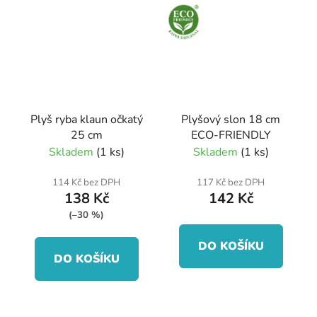
Plyš ryba klaun očkatý
Plyšový slon 18 cm
25 cm
ECO-FRIENDLY
Skladem
(1 ks)
Skladem
(1 ks)
114 Kč bez DPH
117 Kč bez DPH
138 Kč
142 Kč
(–30 %)
DO KOŠÍKU
DO KOŠÍKU