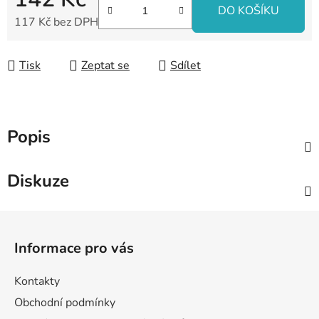
DO KOŠÍKU
117 Kč bez DPH
Měrná cena:
Tisk
Zeptat se
Sdílet
Popis
Diskuze
Z
á
Informace pro vás
p
a
Kontakty
t
Obchodní podmínky
í