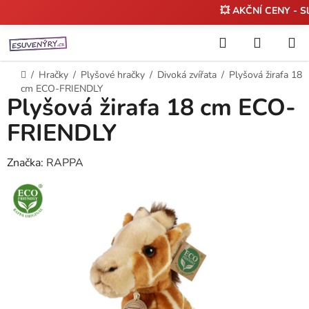
💥 AKČNÍ CENY - S
Přejít
Hledat
NÁKUP
na
KOŠÍK
obsah
Domů
/
Hračky
/
Plyšové hračky
/
Divoká zvířata
/
Plyšová žirafa 18
cm ECO-FRIENDLY
Plyšová žirafa 18 cm ECO-
FRIENDLY
Značka:
RAPPA