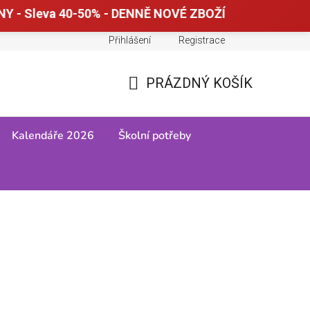
Y - Sleva 40-50% - DENNĚ NOVÉ ZBOŽÍ
Přihlášení
Registrace
Doprava a platba
Tabulky velikostí
PRÁZDNÝ KOŠÍK
NÁKUPNÍ
KOŠÍK
Kalendáře 2026
Školní potřeby