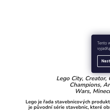
Tento 
vyjadřu
Nast
Lego City,
Creator,
Champions,
Ar
Wars
,
Minecr
Lego je řada stavebnicových produk
je původní série stavebnic, které ob