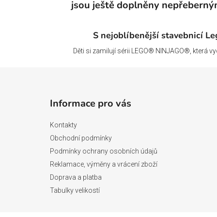
jsou ještě doplněny nepřeberný
S nejoblíbenější stavebnicí Leg
Děti si zamilují sérii LEGO® NINJAGO®, která vych
Z
á
Informace pro vás
p
a
Kontakty
t
Obchodní podmínky
í
Podmínky ochrany osobních údajů
Reklamace, výměny a vrácení zboží
Doprava a platba
Tabulky velikostí