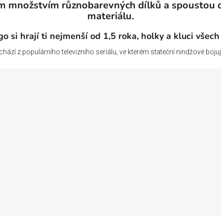
m množstvím různobarevných dílků a spoustou 
materiálu.
o si hrají ti nejmenší od 1,5 roka, holky a kluci všech
ází z populárního televizního seriálu, ve kterém stateční nindžové bojují pr