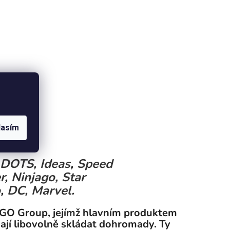
lasím
DOTS,
Ideas
,
Speed
r
,
Ninjago,
Star
o
,
DC,
Marvel.
EGO Group, jejímž hlavním produktem
 dají libovolně skládat dohromady. Ty