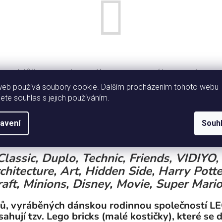
Můžete se ale podívat na ostatní kategorie.
web používá soubory cookie. Dalším procházením tohoto webu
jete souhlas s jejich používáním.
ZPĚT DO OBCHODU
avení
Souh
Classic,
Duplo,
Technic,
Friends,
VIDIYO,
chitecture
,
Art,
Hidden Side
,
Harry Potte
aft,
Minions
,
Disney
,
Movie,
Super Mari
tů, vyráběných dánskou rodinnou společností L
sahují tzv. Lego bricks (malé kostičky), které se