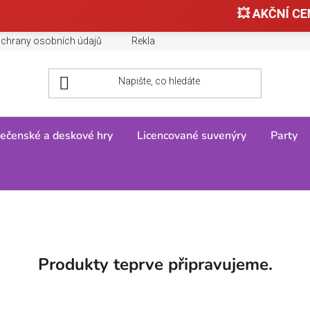
💥 AKČNÍ CEN
chrany osobních údajů
Reklamace, výměny a vrácení zboží
ečenské a deskové hry
Licencované suvenýry
Party
Produkty teprve připravujeme.