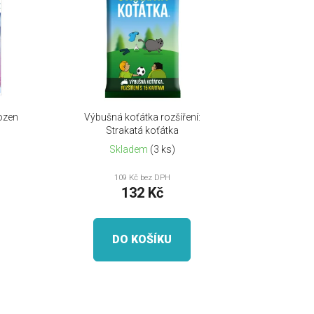
o
d
u
k
t
ů
ozen
Výbušná koťátka rozšíření:
Strakatá koťátka
Skladem
(3 ks)
109 Kč bez DPH
132 Kč
DO KOŠÍKU