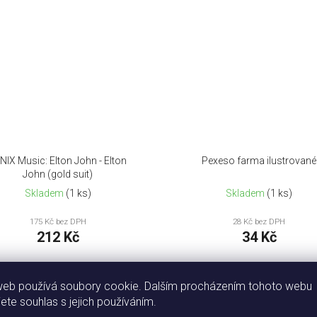
NIX Music: Elton John - Elton
Pexeso farma ilustrované
John (gold suit)
Skladem
(1 ks)
Skladem
(1 ks)
175 Kč bez DPH
28 Kč bez DPH
212 Kč
34 Kč
DO KOŠÍKU
DO KOŠÍKU
web používá soubory cookie. Dalším procházením tohoto webu
jete souhlas s jejich používáním.