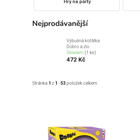
Hry na párty
Nejprodávanější
Výbušná koťátka:
Dobro a zlo
Skladem
(1 ks)
472 Kč
Stránka
1
z
1
-
53
položek celkem
V
ý