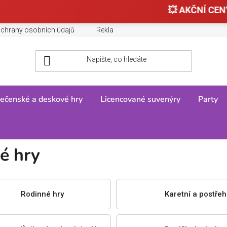
💥 AKČNÍ CENY -
chrany osobních údajů
Reklamace, výměny a vrácení zboží
ečenské a deskové hry
Licencované suvenýry
Party
é hry
Rodinné hry
Karetní a postře