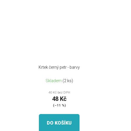
Krtek černý petr - barvy
Skladem
(2 ks)
40 Kč bez DPH
48 Kč
(–11 %)
DO KOŠÍKU