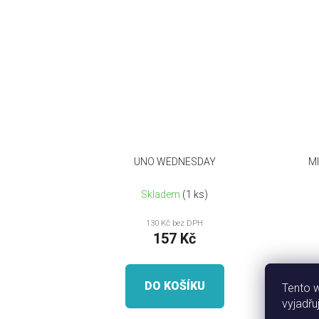
UNO WEDNESDAY
MI
Skladem
(1 ks)
130 Kč bez DPH
157 Kč
DO KOŠÍKU
Tento 
vyjadřu