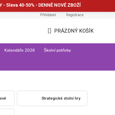
 Sleva 40-50% - DENNĚ NOVÉ ZBOŽÍ
Přihlášení
Registrace
Doprava a platba
Tabulky velikostí
PRÁZDNÝ KOŠÍK
NÁKUPNÍ
KOŠÍK
Kalendáře 2026
Školní potřeby
hové
Strategické stolní hry