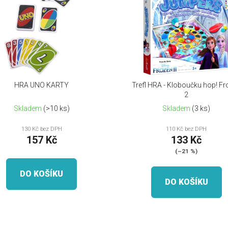
HRA UNO KARTY
Trefl HRA - Kloboučku hop! Fr
2
Skladem
(>10 ks)
Skladem
(3 ks)
130 Kč bez DPH
110 Kč bez DPH
157 Kč
133 Kč
(–21 %)
DO KOŠÍKU
DO KOŠÍKU