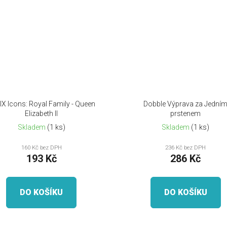
IX Icons: Royal Family - Queen
Dobble Výprava za Jední
Elizabeth II
prstenem
Skladem
(1 ks)
Skladem
(1 ks)
160 Kč bez DPH
236 Kč bez DPH
193 Kč
286 Kč
DO KOŠÍKU
DO KOŠÍKU