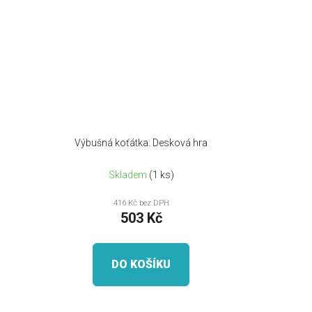
m
Výbušná koťátka: Desková hra
Skladem
(1 ks)
416 Kč bez DPH
503 Kč
DO KOŠÍKU