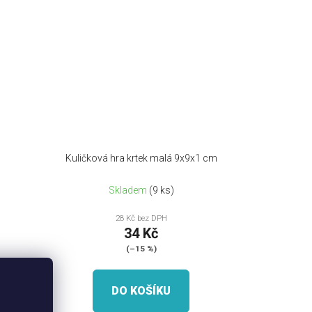
Kuličková hra krtek malá 9x9x1 cm
Skladem
(9 ks)
28 Kč bez DPH
34 Kč
(–15 %)
DO KOŠÍKU