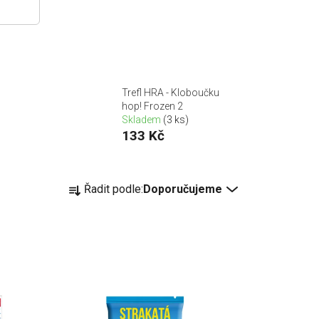
Trefl HRA - Kloboučku
hop! Frozen 2
Skladem
(3 ks)
133 Kč
Ř
Řadit podle:
Doporučujeme
a
z
e
n
í
p
r