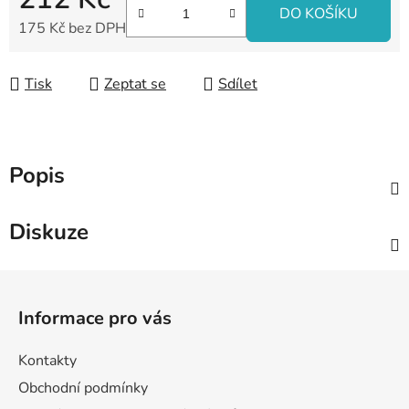
DO KOŠÍKU
175 Kč bez DPH
Měrná cena:
Tisk
Zeptat se
Sdílet
Popis
Diskuze
Z
á
Informace pro vás
p
a
Kontakty
t
Obchodní podmínky
í