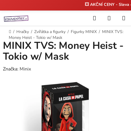
💥 AKČNÍ CENY - Sleva
Přejít
Hledat
NÁKUP
na
KOŠÍK
obsah
Domů
/
Hračky
/
Zvířátka a figurky
/
Figurky MINIX
/
MINIX TVS:
Money Heist - Tokio w/ Mask
MINIX TVS: Money Heist -
Tokio w/ Mask
Značka:
Minix