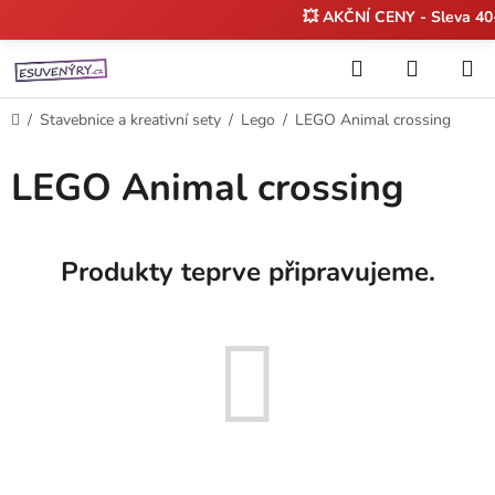
💥 AKČNÍ CENY - Sleva 4
Přejít
Hledat
NÁKUP
na
KOŠÍK
obsah
Domů
/
Stavebnice a kreativní sety
/
Lego
/
LEGO Animal crossing
LEGO Animal crossing
Produkty teprve připravujeme.