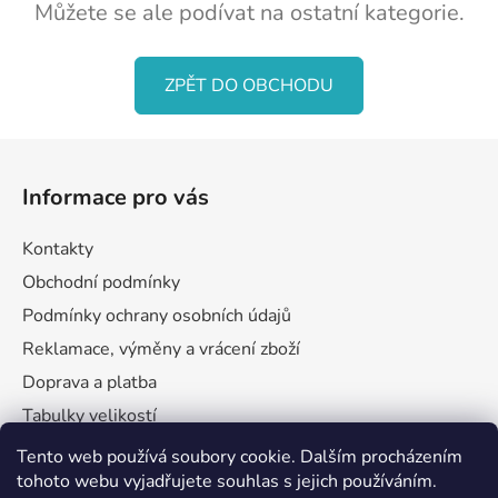
Můžete se ale podívat na ostatní kategorie.
ZPĚT DO OBCHODU
Z
á
Informace pro vás
p
a
Kontakty
t
Obchodní podmínky
í
Podmínky ochrany osobních údajů
Reklamace, výměny a vrácení zboží
Doprava a platba
Tabulky velikostí
Tento web používá soubory cookie. Dalším procházením
tohoto webu vyjadřujete souhlas s jejich používáním.