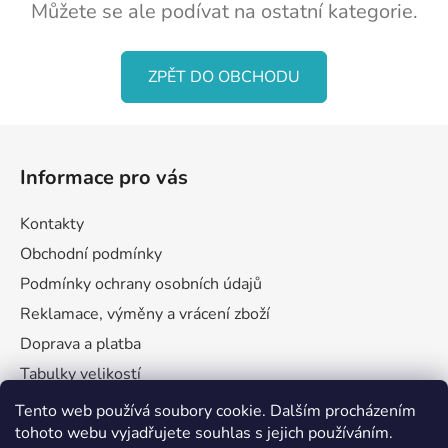
Můžete se ale podívat na ostatní kategorie.
ZPĚT DO OBCHODU
Z
á
Informace pro vás
p
a
Kontakty
t
Obchodní podmínky
í
Podmínky ochrany osobních údajů
Reklamace, výměny a vrácení zboží
Doprava a platba
Tabulky velikostí
Tento web používá soubory cookie. Dalším procházením
tohoto webu vyjadřujete souhlas s jejich používáním.