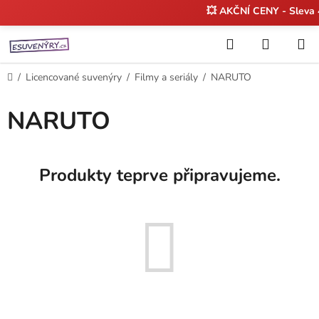
💥 AKČNÍ CENY - Sleva
Přejít
Hledat
NÁKUP
na
KOŠÍK
obsah
Domů
/
Licencované suvenýry
/
Filmy a seriály
/
NARUTO
NARUTO
Produkty teprve připravujeme.