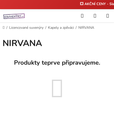
💥 AKČNÍ CENY - S
Přejít
Hledat
NÁKUP
na
KOŠÍK
obsah
Domů
/
Licencované suvenýry
/
Kapely a zpěváci
/
NIRVANA
NIRVANA
Produkty teprve připravujeme.