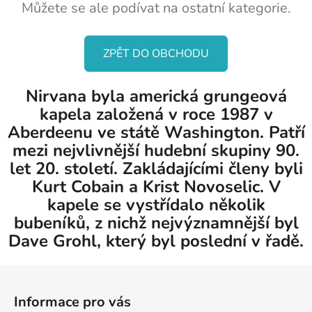
Můžete se ale podívat na ostatní kategorie.
ZPĚT DO OBCHODU
Nirvana byla americká grungeová
kapela založená v roce 1987 v
Aberdeenu ve státě Washington. Patří
mezi nejvlivnější hudební skupiny 90.
let 20. století. Zakládajícími členy byli
Kurt Cobain a Krist Novoselic. V
kapele se vystřídalo několik
bubeníků, z nichž nejvýznamnější byl
Dave Grohl, který byl poslední v řadě.
Z
á
Informace pro vás
p