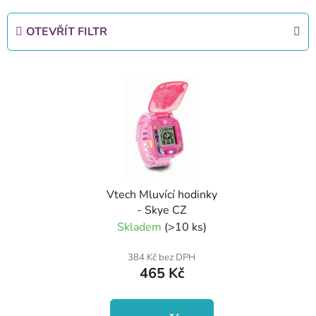
z
e
OTEVŘÍT FILTR
n
í
V
p
ý
r
p
o
i
d
s
u
p
k
r
t
Vtech Mluvící hodinky
o
ů
- Skye CZ
d
Skladem
(>10 ks)
u
k
384 Kč bez DPH
465 Kč
t
ů