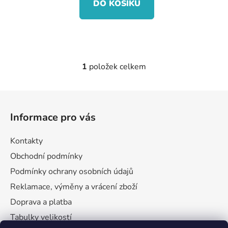
DO KOŠÍKU
1
položek celkem
O
v
l
Z
á
á
d
Informace pro vás
p
a
a
c
Kontakty
t
í
Obchodní podmínky
p
í
r
Podmínky ochrany osobních údajů
v
Reklamace, výměny a vrácení zboží
k
Doprava a platba
y
v
Tabulky velikostí