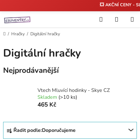
💥 AKČNÍ CENY - S
Přejít
Hledat
NÁKUP
na
KOŠÍK
obsah
Domů
/
Hračky
/
Digitální hračky
Digitální hračky
Nejprodávanější
Vtech Mluvící hodinky - Skye CZ
Skladem
(>10 ks)
465 Kč
Ř
Řadit podle:
Doporučujeme
a