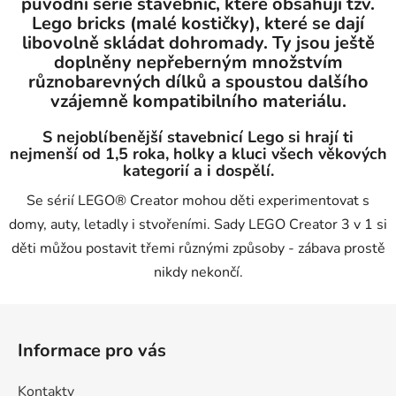
původní série stavebnic, které obsahují tzv.
Lego bricks (malé kostičky), které se dají
libovolně skládat dohromady. Ty jsou ještě
doplněny nepřeberným množstvím
různobarevných dílků a spoustou dalšího
vzájemně kompatibilního materiálu.
S nejoblíbenější stavebnicí Lego si hrají ti
nejmenší od 1,5 roka, holky a kluci všech věkových
kategorií a i dospělí.
Se sérií LEGO® Creator mohou děti experimentovat s
domy, auty, letadly i stvořeními. Sady LEGO Creator 3 v 1 si
děti můžou postavit třemi různými způsoby - zábava prostě
nikdy nekončí.
Z
á
Informace pro vás
p
a
Kontakty