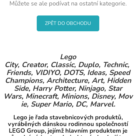
Můžete se ale podívat na ostatní kategorie.
ZPĚT DO OBCHODU
Lego
City,
Creator,
Classic,
Duplo,
Technic,
Friends,
VIDIYO,
DOTS,
Ideas
,
Speed
Champions,
Architecture
,
Art,
Hidden
Side
,
Harry Potter
,
Ninjago,
Star
Wars
,
Minecraft,
Minions
,
Disney
,
Mov
ie,
Super Mario
,
DC,
Marvel.
Lego je řada stavebnicových produktů,
vyráběných dánskou rodinnou společností
LEGO Group, jejímž hlavním produktem je