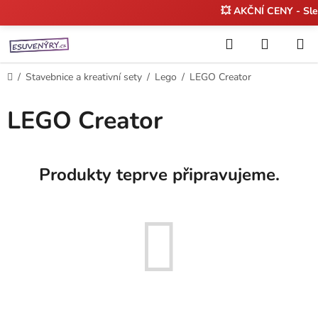
💥 AKČNÍ CENY - Sl
Přejít
Hledat
NÁKUP
na
KOŠÍK
obsah
Domů
/
Stavebnice a kreativní sety
/
Lego
/
LEGO Creator
LEGO Creator
Produkty teprve připravujeme.