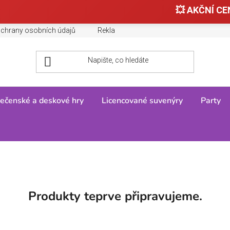
💥 AKČNÍ CEN
chrany osobních údajů
Reklamace, výměny a vrácení zboží
ečenské a deskové hry
Licencované suvenýry
Party
IDEN
Produkty teprve připravujeme.