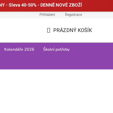
Y - Sleva 40-50% - DENNĚ NOVÉ ZBOŽÍ
Přihlášení
Registrace
Doprava a platba
Tabulky velikostí
PRÁZDNÝ KOŠÍK
NÁKUPNÍ
KOŠÍK
Kalendáře 2026
Školní potřeby