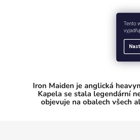
Tento 
vyjadřu
Nast
Iron Maiden je anglická heavy
Kapela se stala legendární n
objevuje na obalech všech al
Z
á