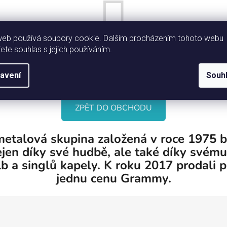
web používá soubory cookie. Dalším procházením tohoto webu
jete souhlas s jejich používáním.
Můžete se ale podívat na ostatní kategorie.
avení
Souh
ZPĚT DO OBCHODU
metalová skupina založená v roce 1975 
ejen díky své hudbě, ale také díky svém
b a singlů kapely. K roku 2017 prodali p
jednu cenu Grammy.