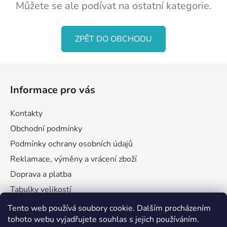
Můžete se ale podívat na ostatní kategorie.
ZPĚT DO OBCHODU
Z
á
Informace pro vás
p
a
Kontakty
t
Obchodní podmínky
í
Podmínky ochrany osobních údajů
Reklamace, výměny a vrácení zboží
Doprava a platba
Tabulky velikostí
Tento web používá soubory cookie. Dalším procházením
tohoto webu vyjadřujete souhlas s jejich používáním.