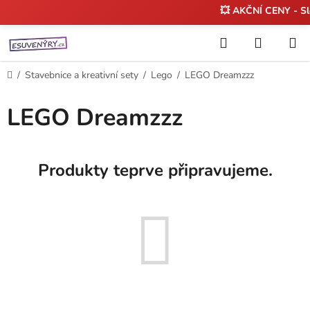
💥 AKČNÍ CENY - S
Přejít
Hledat
NÁKUP
na
KOŠÍK
obsah
Domů
/
Stavebnice a kreativní sety
/
Lego
/
LEGO Dreamzzz
LEGO Dreamzzz
Produkty teprve připravujeme.