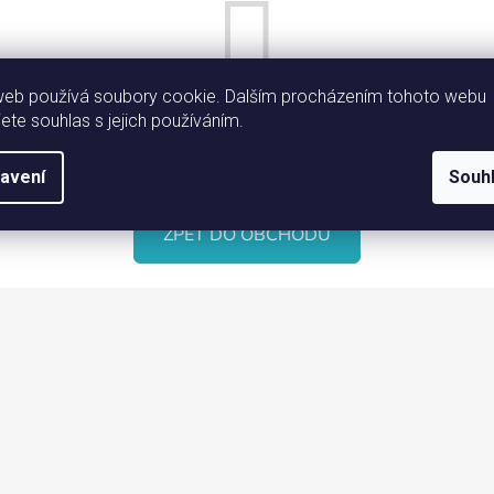
web používá soubory cookie. Dalším procházením tohoto webu
jete souhlas s jejich používáním.
Můžete se ale podívat na ostatní kategorie.
avení
Souh
ZPĚT DO OBCHODU