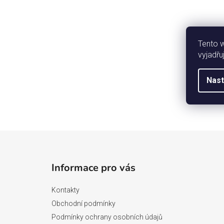
Tento 
vyjadřu
Nast
Z
á
Informace pro vás
p
a
Kontakty
t
Obchodní podmínky
í
Podmínky ochrany osobních údajů