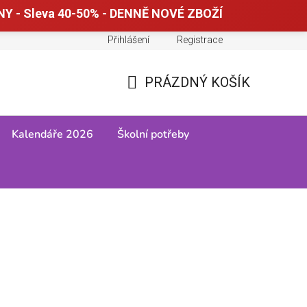
Y - Sleva 40-50% - DENNĚ NOVÉ ZBOŽÍ
Přihlášení
Registrace
Doprava a platba
Tabulky velikostí
PRÁZDNÝ KOŠÍK
NÁKUPNÍ
KOŠÍK
Kalendáře 2026
Školní potřeby