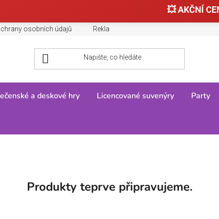
💥 AKČNÍ CEN
chrany osobních údajů
Reklamace, výměny a vrácení zboží
ečenské a deskové hry
Licencované suvenýry
Party
WILLIAMS
Produkty teprve připravujeme.