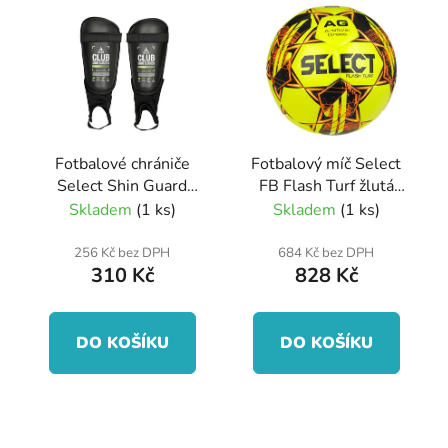
ý
r
p
o
i
d
s
u
p
k
r
t
Fotbalové chrániče
Fotbalový míč Select
o
ů
Select Shin Guard
FB Flash Turf žlutá
d
Club černo zelená
Velikost míče: 4
Skladem
(1 ks)
Skladem
(1 ks)
u
k
256 Kč bez DPH
684 Kč bez DPH
310 Kč
828 Kč
t
ů
DO KOŠÍKU
DO KOŠÍKU