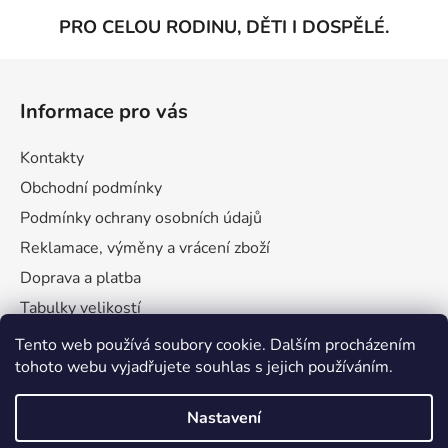
c
í
PRO CELOU RODINU, DĚTI I DOSPĚLÉ.
p
Z
r
v
á
Informace pro vás
k
p
y
a
v
Kontakty
t
ý
Obchodní podmínky
í
p
Podmínky ochrany osobních údajů
i
s
Reklamace, výměny a vrácení zboží
u
Doprava a platba
Tabulky velikostí
Tento web používá soubory cookie. Dalším procházením
tohoto webu vyjadřujete souhlas s jejich používáním.
Nastavení