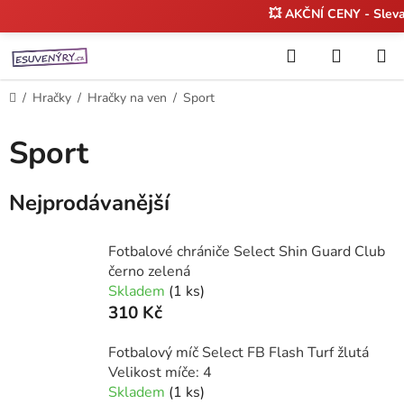
💥 AKČNÍ CENY - Sleva
Přejít
Hledat
NÁKUP
na
KOŠÍK
obsah
Domů
/
Hračky
/
Hračky na ven
/
Sport
Sport
Nejprodávanější
Fotbalové chrániče Select Shin Guard Club
černo zelená
Skladem
(1 ks)
310 Kč
Fotbalový míč Select FB Flash Turf žlutá
Velikost míče: 4
Skladem
(1 ks)