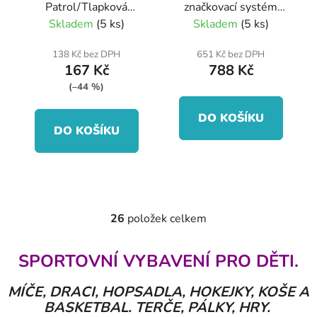
Patrol/Tlapková
značkovací systém
Patrola 45-50 cm
bílá
Skladem
(5 ks)
Skladem
(5 ks)
138 Kč bez DPH
651 Kč bez DPH
167 Kč
788 Kč
(–44 %)
DO KOŠÍKU
DO KOŠÍKU
26
položek celkem
O
v
l
SPORTOVNÍ VYBAVENÍ PRO DĚTI.
á
d
MÍČE, DRACI, HOPSADLA, HOKEJKY, KOŠE A
a
BASKETBAL. TERČE, PÁLKY, HRY.