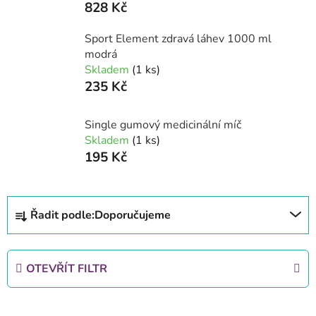
828 Kč
Sport Element zdravá láhev 1000 ml
modrá
Skladem
(1 ks)
235 Kč
Single gumový medicinální míč
Skladem
(1 ks)
195 Kč
Ř
Řadit podle:
Doporučujeme
a
z
e
OTEVŘÍT FILTR
n
í
V
p