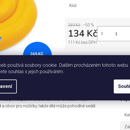
Kód:
269 Kč
–50 %
134 Kč
111 Kč bez DPH
Měrná cena:
269 KČ
–50 %
Tisk
Zeptat se
S
web používá soubory cookie. Dalším procházením tohoto webu
jete souhlas s jejich používáním.
Popis
Diskuze
avení
Souh
 v létě při koupání. Nafukovací kruh se bude malým
Dopl
 a otvor pro nožičky, takže dítě může pohodlně sedět.
Ka
Zá