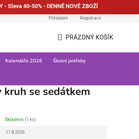
 - Sleva 40-50% - DENNĚ NOVÉ ZBOŽÍ
Přihlášení
Registrace
Doprava a platba
Tabulky velikostí
PRÁZDNÝ KOŠÍK
NÁKUPNÍ
KOŠÍK
Kalendáře 2026
Školní potřeby
 kruh se sedátkem
Skladem
(1 ks)
11.8.2026