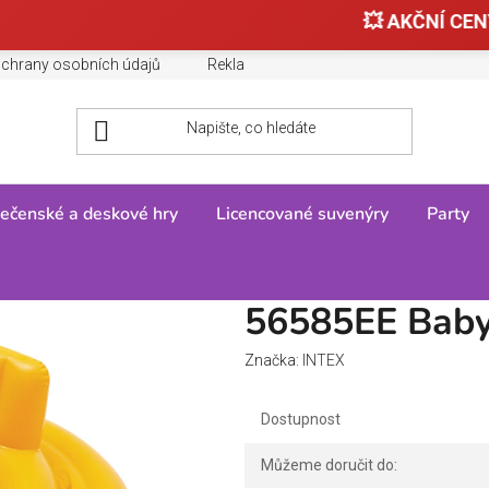
💥 AKČNÍ CENY
chrany osobních údajů
Reklamace, výměny a vrácení zboží
ečenské a deskové hry
Licencované suvenýry
Party
5EE Baby kruh se sedátkem
56585EE Baby
Značka:
INTEX
Dostupnost
Můžeme doručit do: