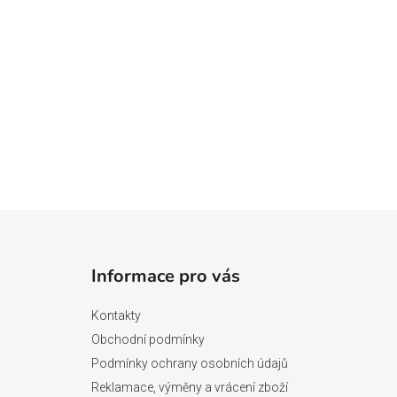
Z
á
Informace pro vás
p
a
Kontakty
t
Obchodní podmínky
í
Podmínky ochrany osobních údajů
Reklamace, výměny a vrácení zboží