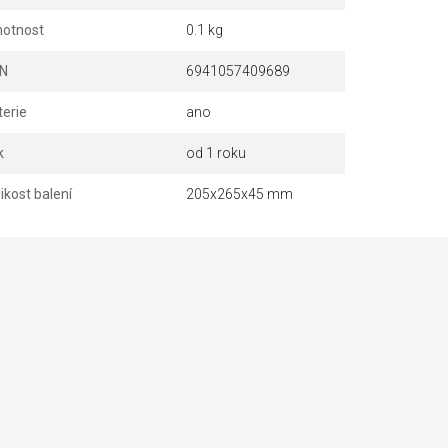
otnost
0.1 kg
N
6941057409689
terie
ano
k
od 1 roku
ikost balení
205x265x45 mm