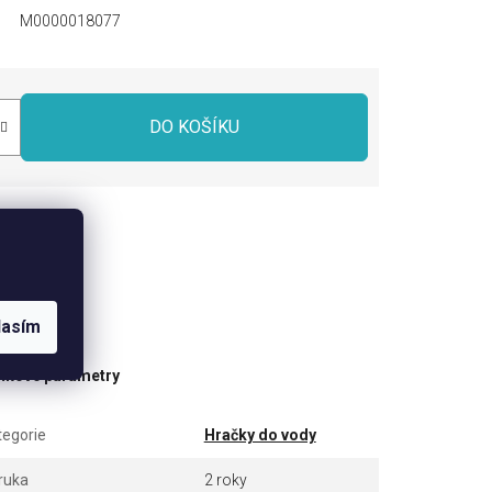
M0000018077
DO KOŠÍKU
dílet
lasím
ňkové parametry
tegorie
Hračky do vody
ruka
2 roky