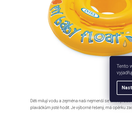
Tento 
vyjadřu
Nast
Děti milují vodu a zejména naši nejmenší se umí vyřádit
plaváčkům jistě hodit. Je výborně řešený, má opěrku zad