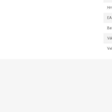
Hm
EA
Ba
Vě
Vel