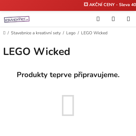
💥 AKČNÍ CENY - Sleva 
Přejít
Hledat
NÁKUP
na
KOŠÍK
obsah
Domů
/
Stavebnice a kreativní sety
/
Lego
/
LEGO Wicked
LEGO Wicked
Produkty teprve připravujeme.