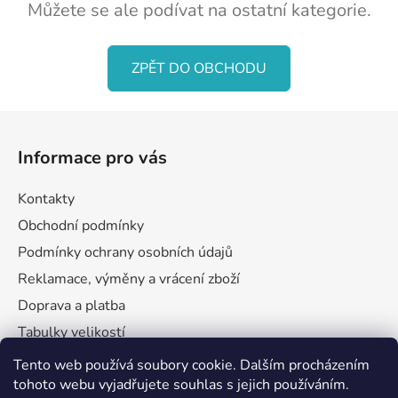
Můžete se ale podívat na ostatní kategorie.
ZPĚT DO OBCHODU
Z
á
Informace pro vás
p
a
Kontakty
t
Obchodní podmínky
í
Podmínky ochrany osobních údajů
Reklamace, výměny a vrácení zboží
Doprava a platba
Tabulky velikostí
Tento web používá soubory cookie. Dalším procházením
tohoto webu vyjadřujete souhlas s jejich používáním.