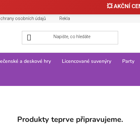
💥 AKČNÍ CEN
chrany osobních údajů
Reklamace, výměny a vrácení zboží
ečenské a deskové hry
Licencované suvenýry
Party
Produkty teprve připravujeme.