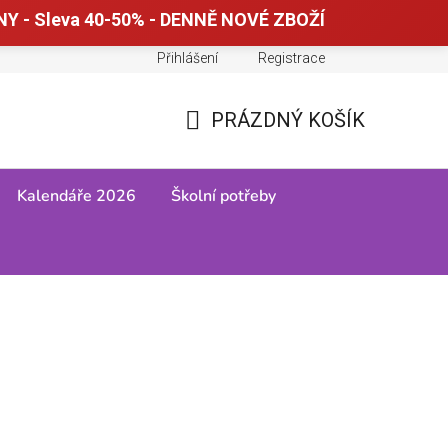
Y - Sleva 40-50% - DENNĚ NOVÉ ZBOŽÍ
Přihlášení
Registrace
Doprava a platba
Tabulky velikostí
PRÁZDNÝ KOŠÍK
NÁKUPNÍ
KOŠÍK
Kalendáře 2026
Školní potřeby