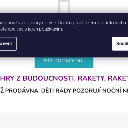
web používá soubory cookie. Dalším procházením tohoto webu
jete souhlas s jejich používáním.
Můžete se ale podívat na ostatní kategorie.
avení
Souh
ZPĚT DO OBCHODU
 HRY Z BUDOUCNOSTI. RAKETY, RAK
 UŽ PRODÁVNA. DĚTI RÁDY POZORUJÍ NOČNÍ N