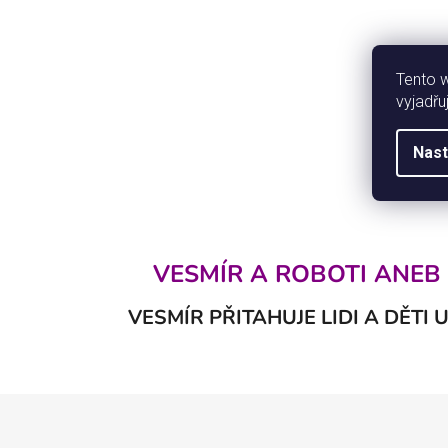
Tento 
vyjadřu
Nast
VESMÍR A ROBOTI ANEB
VESMÍR PŘITAHUJE LIDI A DĚTI
Z