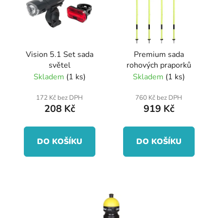
i
d
s
u
p
k
r
t
Vision 5.1 Set sada
Premium sada
o
ů
světel
rohových praporků
d
Skladem
(1 ks)
Skladem
(1 ks)
u
k
172 Kč bez DPH
760 Kč bez DPH
208 Kč
919 Kč
t
ů
DO KOŠÍKU
DO KOŠÍKU