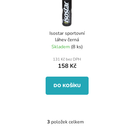
Isostar sportovní
láhev černá
Skladem
(8 ks)
131 Kč bez DPH
158 Kč
DO KOŠÍKU
3
položek celkem
O