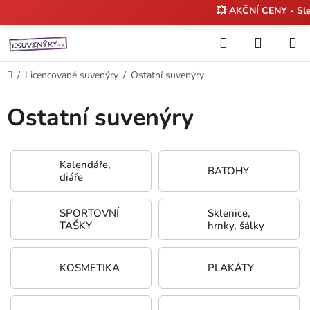
💥 AKČNÍ CENY - Sl
Přejít
Hledat
NÁKUP
na
KOŠÍK
obsah
Domů
/
Licencované suvenýry
/
Ostatní suvenýry
Ostatní suvenýry
Kalendáře,
BATOHY
diáře
SPORTOVNÍ
Sklenice,
TAŠKY
hrnky, šálky
KOSMETIKA
PLAKÁTY