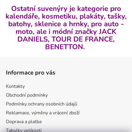
v
l
Ostatní suvenýry je kategorie pro
á
kalendáře, kosmetiku, plakáty, tašky,
d
batohy, sklenice a hrnky, pro auto -
a
moto, ale i módní značky JACK
c
DANIELS, TOUR DE FRANCE,
í
p
BENETTON.
r
v
Z
k
á
y
Informace pro vás
p
v
a
ý
Kontakty
t
p
Obchodní podmínky
i
í
s
Podmínky ochrany osobních údajů
u
Reklamace, výměny a vrácení zboží
Doprava a platba
Tabulky velikostí