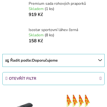
Premium sada rohových praporků
Skladem
(1 ks)
919 Kč
Isostar sportovní láhev černá
Skladem
(8 ks)
158 Kč
Ř
Řadit podle:
Doporučujeme
a
z
e
OTEVŘÍT FILTR
n
í
V
p
ý
r
p
o