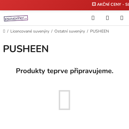
💥 AKČNÍ CENY - S
Přejít
Hledat
NÁKUP
na
KOŠÍK
obsah
Domů
/
Licencované suvenýry
/
Ostatní suvenýry
/
PUSHEEN
PUSHEEN
Produkty teprve připravujeme.