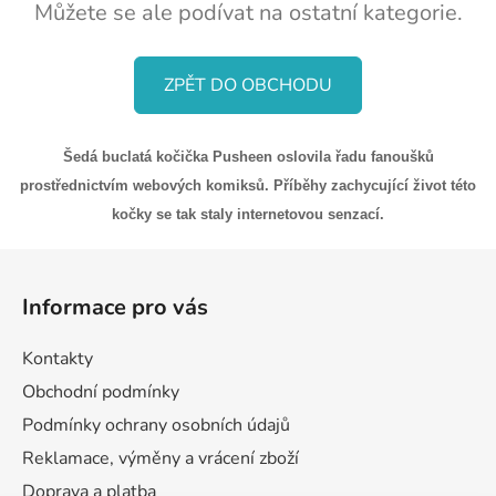
Můžete se ale podívat na ostatní kategorie.
ZPĚT DO OBCHODU
Šedá buclatá kočička Pusheen oslovila řadu fanoušků
prostřednictvím webových komiksů. Příběhy zachycující život této
kočky se tak staly internetovou senzací.
Z
á
Informace pro vás
p
a
Kontakty
t
Obchodní podmínky
í
Podmínky ochrany osobních údajů
Reklamace, výměny a vrácení zboží
Doprava a platba