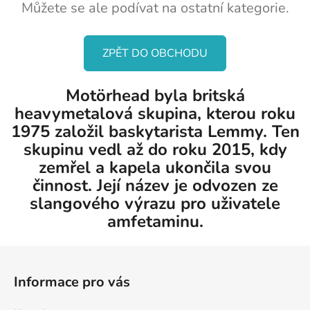
Můžete se ale podívat na ostatní kategorie.
ZPĚT DO OBCHODU
Motörhead byla britská
heavymetalová skupina, kterou roku
1975 založil baskytarista Lemmy. Ten
skupinu vedl až do roku 2015, kdy
zemřel a kapela ukončila svou
činnost. Její název je odvozen ze
slangového výrazu pro uživatele
amfetaminu.
Z
á
Informace pro vás
p
a