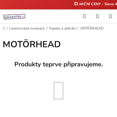
💥 AKČNÍ CENY - Sleva
Přejít
Hledat
NÁKUP
na
KOŠÍK
obsah
Domů
/
Licencované suvenýry
/
Kapely a zpěváci
/
MOTÖRHEAD
MOTÖRHEAD
Produkty teprve připravujeme.