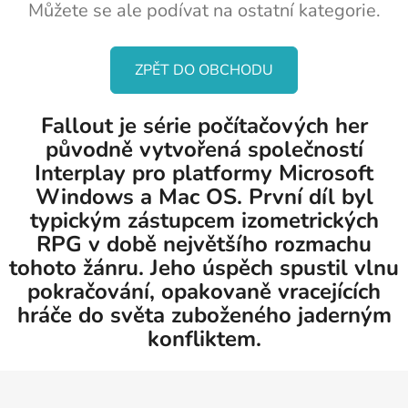
Můžete se ale podívat na ostatní kategorie.
ZPĚT DO OBCHODU
Fallout je série počítačových her
původně vytvořená společností
Interplay pro platformy Microsoft
Windows a Mac OS. První díl byl
typickým zástupcem izometrických
RPG v době největšího rozmachu
tohoto žánru. Jeho úspěch spustil vlnu
pokračování, opakovaně vracejících
hráče do světa zuboženého jaderným
konfliktem.
Z
á