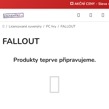
💥 AKČNÍ CENY - Sleva
Přejít
Hledat
NÁKUP
na
KOŠÍK
obsah
Domů
/
Licencované suvenýry
/
PC hry
/
FALLOUT
FALLOUT
Produkty teprve připravujeme.