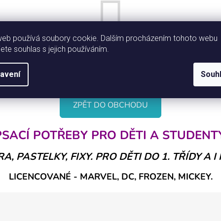
web používá soubory cookie. Dalším procházením tohoto webu
jete souhlas s jejich používáním.
Můžete se ale podívat na ostatní kategorie.
avení
Souh
ZPĚT DO OBCHODU
PSACÍ POTŘEBY PRO DĚTI A STUDENTY
A, PASTELKY, FIXY. PRO DĚTI DO 1. TŘÍDY A I
LICENCOVANÉ - MARVEL, DC, FROZEN, MICKEY.