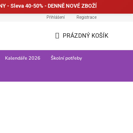
Y - Sleva 40-50% - DENNĚ NOVÉ ZBOŽÍ
Přihlášení
Registrace
Doprava a platba
Tabulky velikostí
PRÁZDNÝ KOŠÍK
NÁKUPNÍ
KOŠÍK
Kalendáře 2026
Školní potřeby