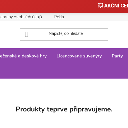
💥 AKČNÍ CEN
chrany osobních údajů
Reklamace, výměny a vrácení zboží
ečenské a deskové hry
Licencované suvenýry
Party
Produkty teprve připravujeme.