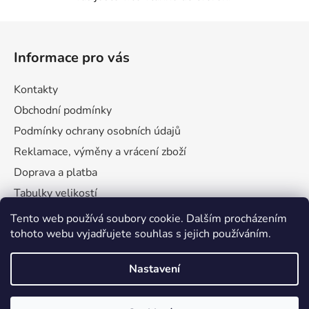
Z
á
Informace pro vás
p
a
Kontakty
t
Obchodní podmínky
í
Podmínky ochrany osobních údajů
Reklamace, výměny a vrácení zboží
Doprava a platba
Tabulky velikostí
Tento web používá soubory cookie. Dalším procházením
tohoto webu vyjadřujete souhlas s jejich používáním.
Nastavení