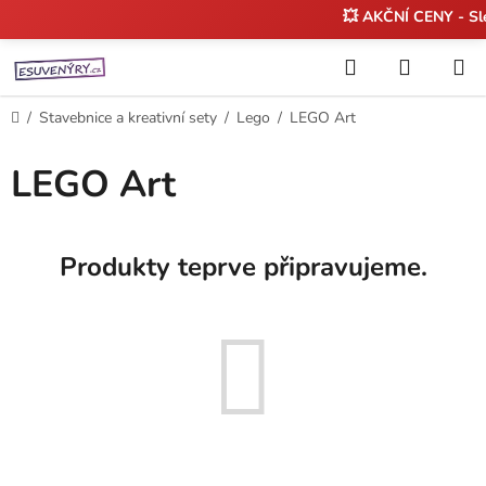
💥 AKČNÍ CENY - S
Přejít
Hledat
NÁKUP
na
KOŠÍK
obsah
Domů
/
Stavebnice a kreativní sety
/
Lego
/
LEGO Art
LEGO Art
Produkty teprve připravujeme.