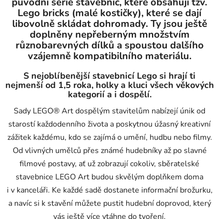
původní série stavebnic, které obsahují tzv.
Lego bricks (malé kostičky), které se dají
libovolně skládat dohromady. Ty jsou ještě
doplněny nepřeberným množstvím
různobarevných dílků a spoustou dalšího
vzájemně kompatibilního materiálu.
S nejoblíbenější stavebnicí Lego si hrají ti
nejmenší od 1,5 roka, holky a kluci všech věkových
kategorií a i dospělí.
Sady LEGO® Art dospělým stavitelům nabízejí únik od
starostí každodenního života a poskytnou úžasný kreativní
zážitek každému, kdo se zajímá o umění, hudbu nebo filmy.
Od vlivných umělců přes známé hudebníky až po slavné
filmové postavy, ať už zobrazují cokoliv, sběratelské
stavebnice LEGO Art budou skvělým doplňkem doma
i v kanceláři. Ke každé sadě dostanete informační brožurku,
a navíc si k stavění můžete pustit hudební doprovod, který
vás ještě více vtáhne do tvoření.