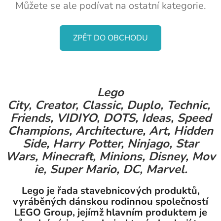
Můžete se ale podívat na ostatní kategorie.
ZPĚT DO OBCHODU
Lego
City,
Creator,
Classic,
Duplo,
Technic,
Friends,
VIDIYO,
DOTS,
Ideas
,
Speed
Champions,
Architecture
,
Art,
Hidden
Side
,
Harry Potter
,
Ninjago,
Star
Wars
,
Minecraft,
Minions
,
Disney
,
Mov
ie,
Super Mario
,
DC,
Marvel.
Lego je řada stavebnicových produktů,
vyráběných dánskou rodinnou společností
LEGO Group, jejímž hlavním produktem je