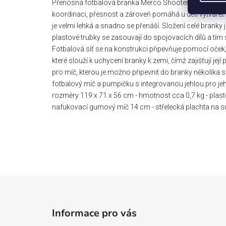
Přenosná fotbalová branka Merco Shooter Kid zajistí 
koordinaci, přesnost a zároveň pomáhá u dětí vytvářet
je velmi lehká a snadno se přenáší. Složení celé brank
plastové trubky se zasouvají do spojovacích dílů a tím
Fotbalová síť se na konstrukci připevňuje pomocí oček, k
které slouží k uchycení branky k zemi, čímž zajišťují její
pro míč, kterou je možno připevnit do branky několika
fotbalový míč a pumpičku s integrovanou jehlou pro jeho
rozměry 119 x 71 x 56 cm - hmotnost cca 0,7 kg - plast
nafukovací gumový míč 14 cm - střelecká plachta na s
Z
á
Informace pro vás
p