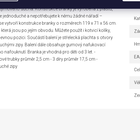
vašim dětem zábavu na dlouhé hodiny. Rozvíjí pohybovou
Dopl
 týmového ducha. Konstrukce branky je vyrobena z plastu,
y je jednoduché a nepotřebujete k němu žádné nářadí –
Ka
 se vytvoří konstrukce branky o rozměrech 119 x 71 x 56 cm.
terá jsou po jejím obvodu. Můžete použít i kotvicí kolíky,
Zá
 pevnou pozici. Součástí balení je střelecká plachta s otvory
Hm
 suchými zipy. Balení dále obsahuje gumový nafukovací
 nafouknutí. Branka je vhodná pro děti od 3 let. -
EA
ové trubky průměr 2,5 cm - 3 díry průměr 17,5 cm -
uché zipy
Ce
Vě
Ze