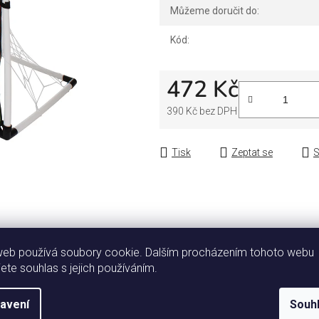
Můžeme doručit do:
Kód:
472 Kč
390 Kč bez DPH
Měrná cena:
Tisk
Zeptat se
S
web používá soubory cookie. Dalším procházením tohoto webu
jete souhlas s jejich používáním.
Popis
Diskuze
avení
Souh