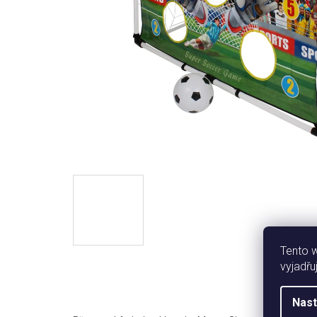
Tento 
vyjadřu
Nast