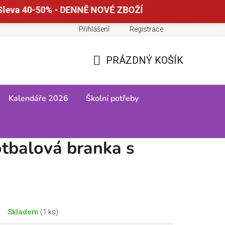
Sleva 40-50% - DENNĚ NOVÉ ZBOŽÍ
Přihlášení
Registrace
Doprava a platba
Tabulky velikostí
PRÁZDNÝ KOŠÍK
NÁKUPNÍ
KOŠÍK
Kalendáře 2026
Školní potřeby
otbalová branka s
Skladem
(1 ks)