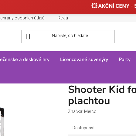
💥 AKČNÍ CENY - 
chrany osobních údajů
Reklamace, výměny a vrácení zboží
ečenské a deskové hry
Licencované suvenýry
Party
tbalová branka s plachtou
Shooter Kid f
plachtou
Značka:
Merco
Dostupnost