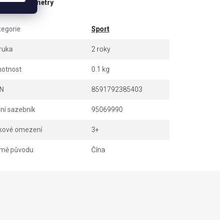
ňkové parametry
tegorie
Sport
ruka
2 roky
otnost
0.1 kg
N
8591792385403
lní sazebník
95069990
kové omezení
3+
mě původu
Čína