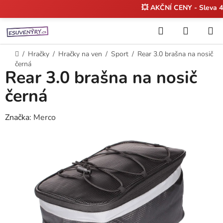
💥 AKČNÍ CENY - Sleva 
Přejít
Hledat
NÁKUP
na
KOŠÍK
obsah
Domů
/
Hračky
/
Hračky na ven
/
Sport
/
Rear 3.0 brašna na nosič
černá
Rear 3.0 brašna na nosič
černá
Značka:
Merco