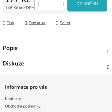
DO KOŠÍKU
146 Kč bez DPH
Měrná cena:
Tisk
Zeptat se
Sdílet
Popis
Diskuze
Z
á
Informace pro vás
p
a
Kontakty
t
Obchodní podmínky
í