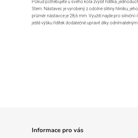
Pokud potřebujete u svého kola zvýšit řídítka, jednodu
Stem. Nástavec je vyrobený z odolné slitiny hliníku, je
průměr nástavce je 28,6 mm. Využití najde pro silniční i
ještě výšku řídítek dodatečně upravit díky odnímatelný
Z
á
Informace pro vás
p