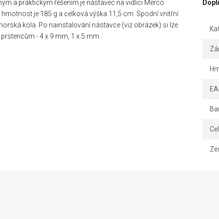
chým a praktickým řešením je nástavec na vidlici Merco
Dopl
ho hmotnost je 185 g a celková výška 11,5 cm. Spodní vnitřní
 horská kola. Po nainstalování nástavce (viz obrázek) si lze
Ka
m prstencům - 4 x 9 mm, 1 x 5 mm.
Zá
Hm
EA
Ba
Ce
Ze