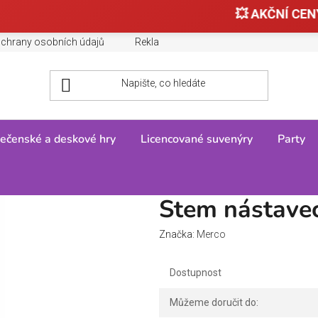
💥 AKČNÍ CENY
chrany osobních údajů
Reklamace, výměny a vrácení zboží
ečenské a deskové hry
Licencované suvenýry
Party
idlice černá
Stem nástavec
Značka:
Merco
Dostupnost
Můžeme doručit do: