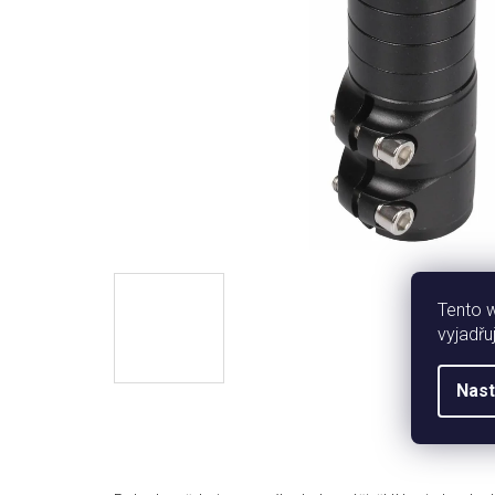
Tento 
vyjadřu
Nast