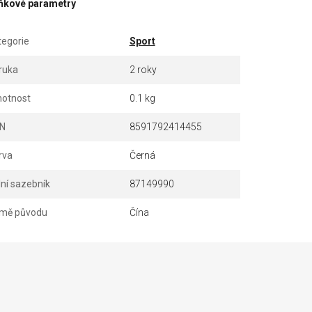
ňkové parametry
tegorie
Sport
ruka
2 roky
otnost
0.1 kg
N
8591792414455
rva
Černá
lní sazebník
87149990
mě původu
Čína