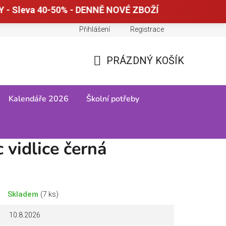
 - Sleva 40-50% - DENNĚ NOVÉ ZBOŽÍ
Přihlášení
Registrace
Doprava a platba
Tabulky velikostí
PRÁZDNÝ KOŠÍK
NÁKUPNÍ
KOŠÍK
Kalendáře 2026
Školní potřeby
 vidlice černá
Skladem
(7 ks)
10.8.2026