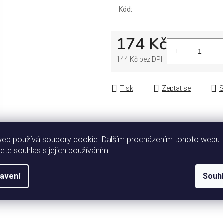
Kód:
174 Kč
144 Kč bez DPH
Měrná cena:
Tisk
Zeptat se
S
web používá soubory cookie. Dalším procházením tohoto webu
jete souhlas s jejich používáním.
avení
Souh
Popis
Diskuze