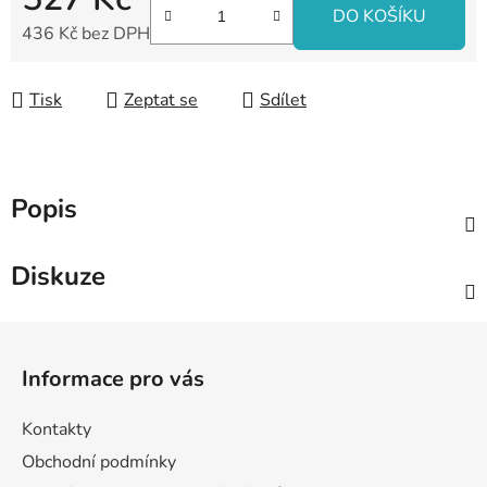
DO KOŠÍKU
436 Kč bez DPH
Měrná cena:
Tisk
Zeptat se
Sdílet
Popis
Diskuze
Z
á
Informace pro vás
p
a
Kontakty
t
Obchodní podmínky
í