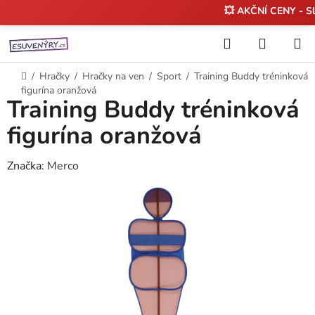
💥 AKČNÍ CENY - S
Přejít
Hledat
NÁKUP
na
KOŠÍK
obsah
Domů
/
Hračky
/
Hračky na ven
/
Sport
/
Training Buddy tréninková
figurína oranžová
Training Buddy tréninková
figurína oranžová
Značka:
Merco