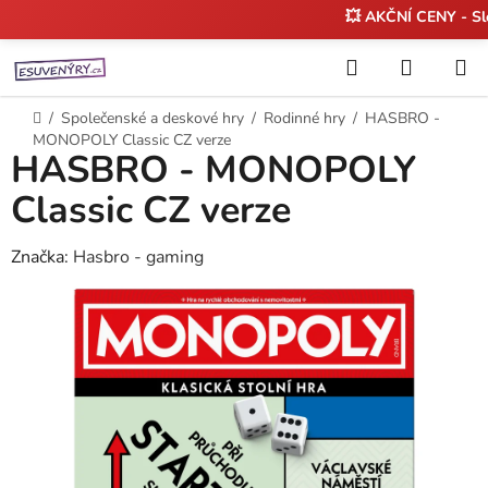
💥 AKČNÍ CENY - S
Přejít
Hledat
NÁKUP
na
KOŠÍK
obsah
Domů
/
Společenské a deskové hry
/
Rodinné hry
/
HASBRO -
MONOPOLY Classic CZ verze
HASBRO - MONOPOLY
Classic CZ verze
Značka:
Hasbro - gaming