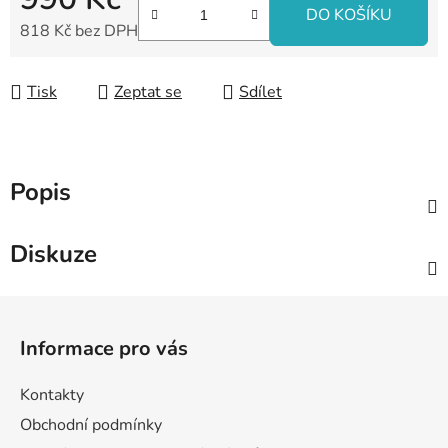
DO KOŠÍKU
818 Kč bez DPH
Měrná cena:
Tisk
Zeptat se
Sdílet
Popis
Diskuze
Z
á
Informace pro vás
p
a
Kontakty
t
Obchodní podmínky
í