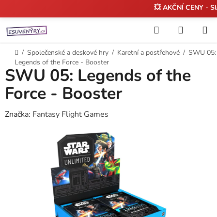
💥 AKČNÍ CENY - S
Přejít
Hledat
NÁKUP
na
KOŠÍK
obsah
Domů
/
Společenské a deskové hry
/
Karetní a postřehové
/
SWU 05:
Legends of the Force - Booster
SWU 05: Legends of the
Force - Booster
Značka:
Fantasy Flight Games