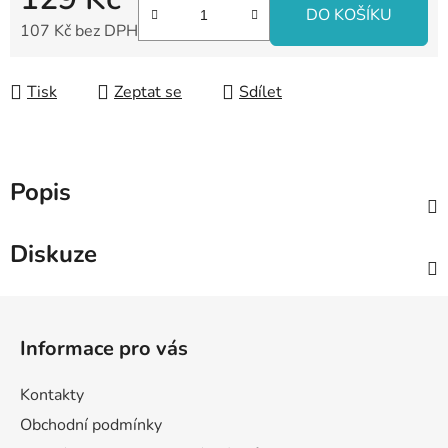
DO KOŠÍKU
107 Kč bez DPH
Měrná cena:
Tisk
Zeptat se
Sdílet
Popis
Diskuze
Z
á
Informace pro vás
p
a
Kontakty
t
Obchodní podmínky
í