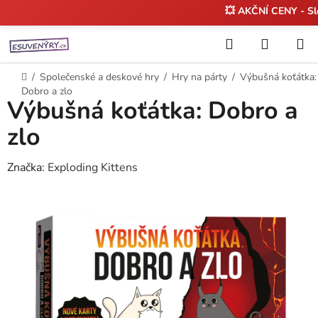
💥 AKČNÍ CENY - S
Přejít
Hledat
NÁKUP
na
KOŠÍK
obsah
Domů
/
Společenské a deskové hry
/
Hry na párty
/
Výbušná koťátka:
Dobro a zlo
Výbušná koťátka: Dobro a
zlo
Značka:
Exploding Kittens