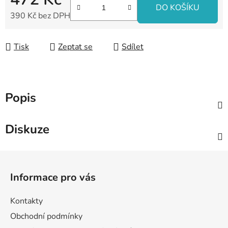
DO KOŠÍKU
390 Kč bez DPH
Měrná cena:
Tisk
Zeptat se
Sdílet
Popis
Diskuze
Z
á
Informace pro vás
p
a
Kontakty
t
Obchodní podmínky
í