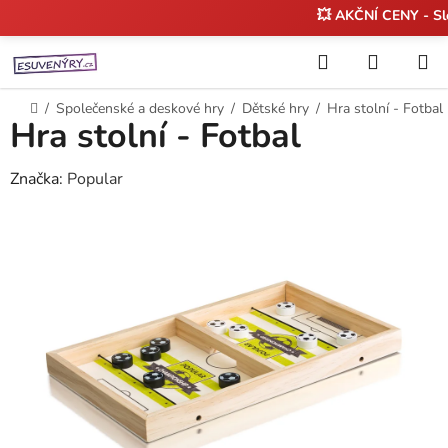
💥 AKČNÍ CENY - S
Přejít
Hledat
NÁKUP
na
KOŠÍK
obsah
Domů
/
Společenské a deskové hry
/
Dětské hry
/
Hra stolní - Fotbal
Hra stolní - Fotbal
Značka:
Popular