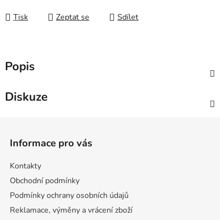
Měrná cena:
Tisk
Zeptat se
Sdílet
Popis
Diskuze
Z
á
Informace pro vás
p
a
Kontakty
t
Obchodní podmínky
í
Podmínky ochrany osobních údajů
Reklamace, výměny a vrácení zboží