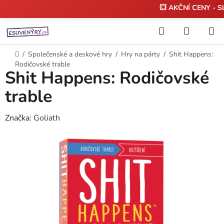
💥 AKČNÍ CENY - S
Přejít
Hledat
NÁKUP
na
KOŠÍK
obsah
Domů
/
Společenské a deskové hry
/
Hry na párty
/
Shit Happens:
Rodičovské trable
Shit Happens: Rodičovské
trable
Značka:
Goliath