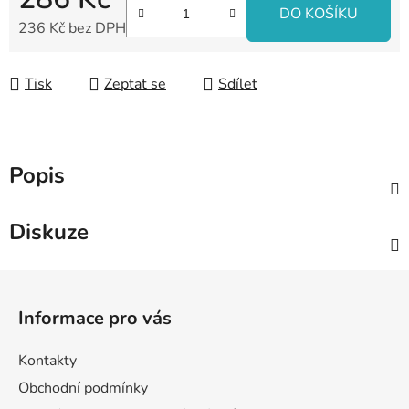
DO KOŠÍKU
236 Kč bez DPH
Měrná cena:
Tisk
Zeptat se
Sdílet
Popis
Diskuze
Z
á
Informace pro vás
p
a
Kontakty
t
Obchodní podmínky
í