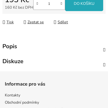
DO KOŠÍKU
160 Kč bez DPH
Měrná cena:
Tisk
Zeptat se
Sdílet
Popis
Diskuze
Z
á
Informace pro vás
p
a
Kontakty
t
Obchodní podmínky
í