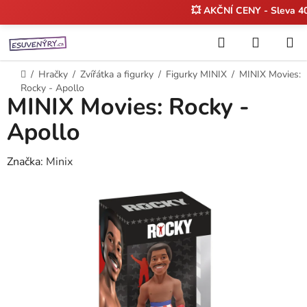
💥 AKČNÍ CENY - Sleva 
Přejít
Hledat
NÁKUP
na
KOŠÍK
obsah
Domů
/
Hračky
/
Zvířátka a figurky
/
Figurky MINIX
/
MINIX Movies:
Rocky - Apollo
MINIX Movies: Rocky -
Apollo
Značka:
Minix