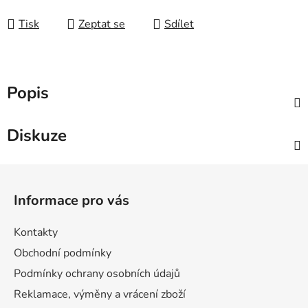
Měrná cena:
Tisk
Zeptat se
Sdílet
Popis
Diskuze
Z
á
Informace pro vás
p
a
Kontakty
t
Obchodní podmínky
í
Podmínky ochrany osobních údajů
Reklamace, výměny a vrácení zboží