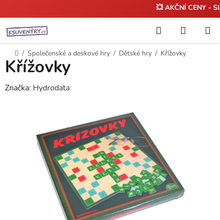
💥 AKČNÍ CENY - S
Přejít
Hledat
NÁKUP
na
KOŠÍK
obsah
Domů
/
Společenské a deskové hry
/
Dětské hry
/
Křížovky
Křížovky
Značka:
Hydrodata