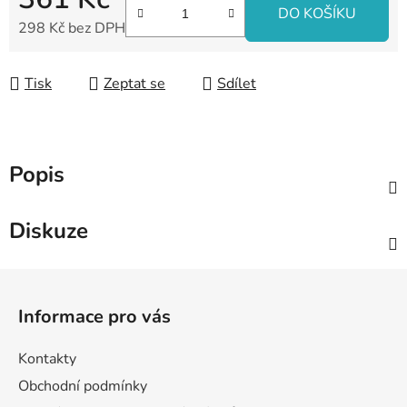
DO KOŠÍKU
298 Kč bez DPH
Měrná cena:
Tisk
Zeptat se
Sdílet
Popis
Diskuze
Z
á
Informace pro vás
p
a
Kontakty
t
Obchodní podmínky
í