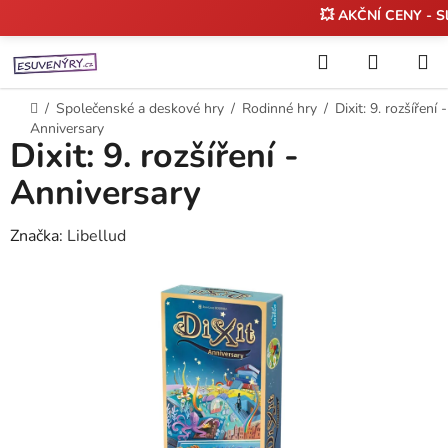
💥 AKČNÍ CENY - S
Přejít
Hledat
NÁKUP
na
KOŠÍK
obsah
Domů
/
Společenské a deskové hry
/
Rodinné hry
/
Dixit: 9. rozšíření -
Anniversary
Dixit: 9. rozšíření -
Anniversary
Značka:
Libellud